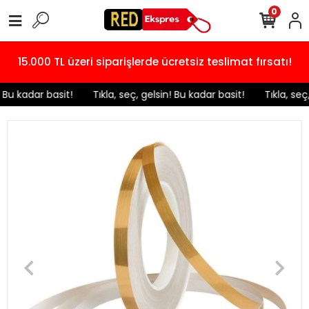
0
15.000 TL üzeri siparişlerde ücretsiz teslimat fırsatı!
! Bu kadar basit!
️ Tıkla, seç, gelsin! Bu kadar basit!
️ Tıkla, seç