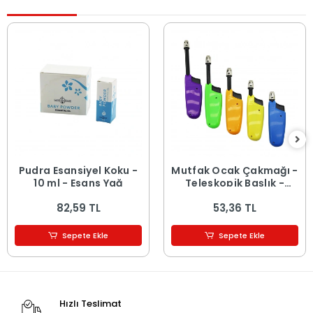
Pudra Esansiyel Koku -
Mutfak Ocak Çakmağı -
10 ml - Esans Yağ
Teleskopik Başlık -
Renkli
82,59 TL
53,36 TL
Sepete Ekle
Sepete Ekle
Hızlı Teslimat