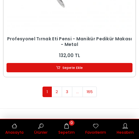
Profesyonel Tırnak Eti Pensi - Manikür Pedikür Makası
- Metal
132,00 TL
Sepete Ekle
1
2
3
...
165
Hızlı Teslimat
0
Siparişleriniz en kısa sürede elinize ulaşır.
Anasayfa
Ürünler
Sepetim
Favorilerim
Hesabım
Güvenli Alışveriş