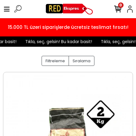
0
15.000 TL üzeri siparişlerde ücretsiz teslimat fırsatı!
it!
️ Tıkla, seç, gelsin! Bu kadar basit!
️ Tıkla, seç, gelsin! Bu k
Filtreleme
Sıralama