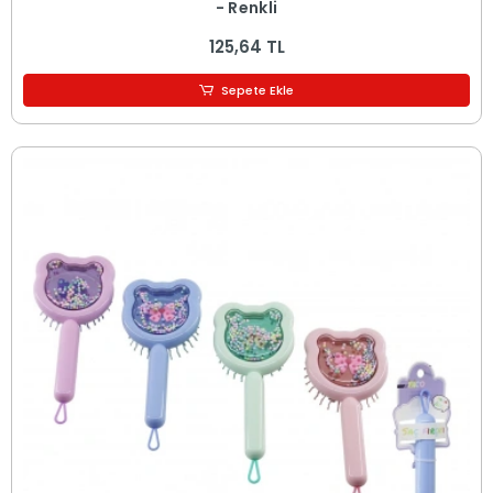
- Renkli
125,64 TL
Sepete Ekle