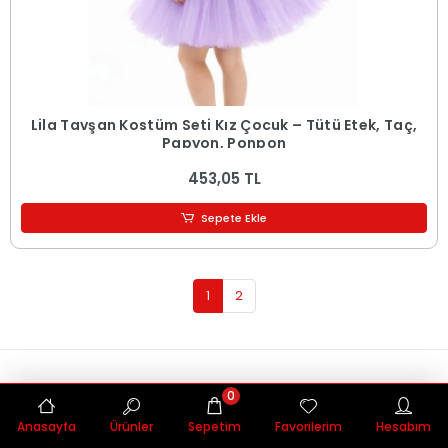
Lila Tavşan Kostüm Seti Kız Çocuk – Tütü Etek, Taç,
Papyon, Ponpon
453,05 TL
Sepete Ekle
1
2
Hızlı Teslimat
0
Siparişleriniz en kısa sürede elinize ulaşır.
Anasayfa
Ürünler
Sepetim
Favorilerim
Hesabım
Güvenli Alışveriş