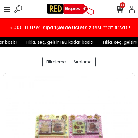
0
15.000 TL üzeri siparişlerde ücretsiz teslimat fırsatı!
️ Tıkla, seç, gelsin! Bu kadar basit!
️ Tıkla, seç, gelsin! Bu kad
Filtreleme
Sıralama