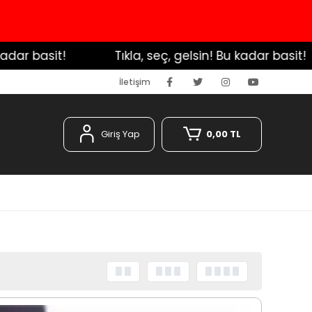
t!
️ Tıkla, seç, gelsin! Bu kadar basit!
️ Tık
İletişim
Giriş Yap
0,00 TL