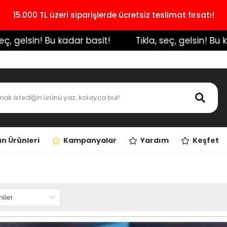
15.000 TL üzeri siparişlerde ücretsiz teslimat fırsatı!
in! Bu kadar basit!
️ Tıkla, seç, gelsin! Bu kadar basi
n Ürünleri
Kampanyalar
Yardım
Keşfet