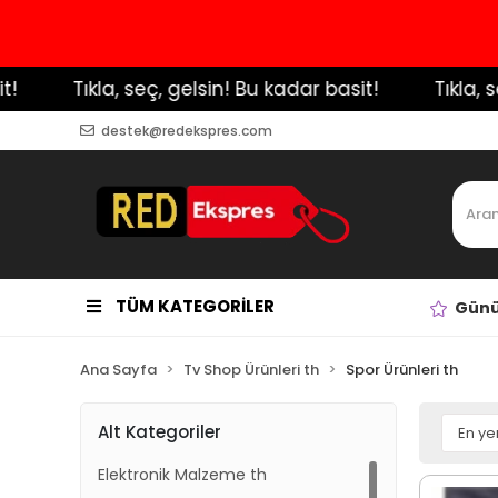
Tıkla, seç, gelsin! Bu kadar basit!
️ Tıkla, seç, gels
destek@redekspres.com
TÜM KATEGORİLER
Günü
Ana Sayfa
Tv Shop Ürünleri th
Spor Ürünleri th
Alt Kategoriler
Elektronik Malzeme th