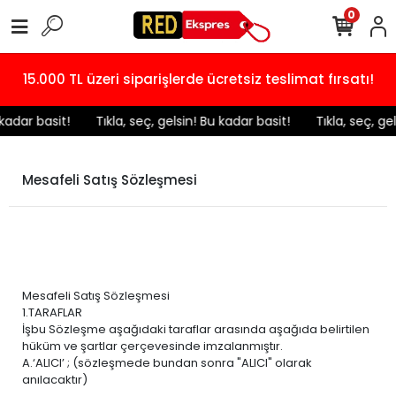
0
15.000 TL üzeri siparişlerde ücretsiz teslimat fırsatı!
adar basit!
️ Tıkla, seç, gelsin! Bu kadar basit!
️ Tıkla, seç, gels
Mesafeli Satış Sözleşmesi
Mesafeli Satış Sözleşmesi
1.TARAFLAR
İşbu Sözleşme aşağıdaki taraflar arasında aşağıda belirtilen
hüküm ve şartlar çerçevesinde imzalanmıştır.
A.‘ALICI’ ; (sözleşmede bundan sonra "ALICI" olarak
anılacaktır)