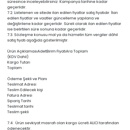
süresince inceleyebilirsiniz. Kampanya tarihine kadar
geçerlidir.
7.2. Listelenen ve sitede ilan edilen fiyatlar satış fiyatıdır. İlan
edilen fiyatlar ve vaatler güncelleme yapılana ve
değiştirilene kadar geçerlidir. Süreli olarak ilan edilen fiyatlar
ise belirtilen süre sonuna kadar geçerlidir.
7.3. Sözleşme konusu mal ya da hizmetin tüm vergiler dâhil
satış fiyatı aşağıda gösterilmiştir.
Ürün AçıklamasıAdetBirim FiyatıAra Toplam
(KDV Dahil)
Kargo Tutarı
Toplam :
Ödeme Şekli ve Planı
Teslimat Adresi
Teslim Edilecek kişi
Fatura Adresi
Sipariş Tarihi
Teslimat tarihi
Teslim şekli
7.4. Ürün sevkiyat masrafı olan kargo ücreti ALICI tarafından
ödenecektir.