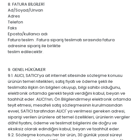
8. FATURA BİLGİLERİ
Ad/Soyad/Unvan
Adres
Telefon
Faks
Eposta/kullanıcı adı
Fatura teslim : Fatura sipariş teslimatı sırasında fatura
adresine sipariş ile birlikte
teslim edilecektir.
9. GENEL HÜKÜMLER
9.1. ALICI, SATICI’ya ait internet sitesinde sözleşme konusu
ürünün temel nitelikleri, satış fiyatı ve ödeme şekli ile
teslimata ilişkin ön bilgileri okuyup, bilgi sahibi olduğunu,
elektronik ortamda gerekli teyidi verdiğini kabul, beyan ve
taahhüt eder. ALICI’nın; Ön Bilgilendirmeyi elektronik ortamda
teyit etmesi, mesafeli satış sözleşmesinin kurulmasından
evvel, SATICI tarafından ALICI' ya verilmesi gereken adresi,
siparişi verilen ürünlere ait temel özellikleri, ürünlerin vergiler
dâhil fiyatını, ödeme ve teslimat bilgilerini de doğru ve
eksiksiz olarak edindiğini kabul, beyan ve taahhüt eder.
9.2. Sözleşme konusu her bir ürün, 30 günlük yasal süreyi