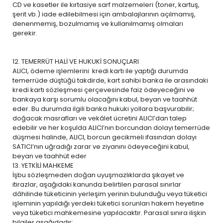
CD ve kasetler ile kırtasiye sarf malzemeleri (toner, kartuş,
şerit vb.) iade edilebilmesi için ambalajlarının açılmamış,
denenmemiş, bozulmamış ve kullanılmamış olmaları
gerekir.
12. TEMERRÜT HALİ VE HUKUKİ SONUÇLARI
ALICI, ödeme işlemlerini kredi kartı ile yaptığı durumda
temerrüde düştüğü takdirde, kart sahibi banka ile arasındaki
kredi kartı sözleşmesi çerçevesinde faiz ödeyeceğini ve
bankaya karşı sorumlu olacağını kabul, beyan ve taahhüt
eder. Bu durumda ilgili banka hukuki yollara başvurabilir;
doğacak masrafları ve vekâlet ücretini ALICI’dan talep
edebilir ve her koşulda ALICI’nın borcundan dolayı temerrüde
düşmesi halinde, ALICI, borcun gecikmeli ifasından dolayı
SATICI’nın uğradığı zarar ve ziyanını ödeyeceğini kabul,
beyan ve taahhüt eder
13. YETKİLİ MAHKEME
İşbu sözleşmeden doğan uyuşmazlıklarda şikayet ve
itirazlar, aşağıdaki kanunda belirtilen parasal sınırlar
dâhilinde tüketicinin yerleşim yerinin bulunduğu veya tüketici
işleminin yapıldığı yerdeki tüketici sorunları hakem heyetine
veya tüketici mahkemesine yapılacaktır. Parasal sınıra ilişkin
bilgiler aşağıdadır: