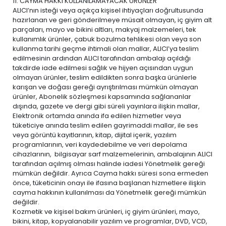
11. CAYMA HAKKI KULLANILAMAYACAK ÜRÜNLER
ALICI’nın isteği veya açıkça kişisel ihtiyaçları doğrultusunda
hazırlanan ve geri gönderilmeye müsait olmayan, iç giyim alt
parçaları, mayo ve bikini altları, makyaj malzemeleri, tek
kullanımlık ürünler, çabuk bozulma tehlikesi olan veya son
kullanma tarihi geçme ihtimali olan mallar, ALICI’ya teslim
edilmesinin ardından ALICI tarafından ambalajı açıldığı
takdirde iade edilmesi sağlık ve hijyen açısından uygun
olmayan ürünler, teslim edildikten sonra başka ürünlerle
karışan ve doğası gereği ayrıştırılması mümkün olmayan
ürünler, Abonelik sözleşmesi kapsamında sağlananlar
dışında, gazete ve dergi gibi süreli yayınlara ilişkin mallar,
Elektronik ortamda anında ifa edilen hizmetler veya
tüketiciye anında teslim edilen gayrimaddi mallar, ile ses
veya görüntü kayıtlarının, kitap, dijital içerik, yazılım
programlarının, veri kaydedebilme ve veri depolama
cihazlarının, bilgisayar sarf malzemelerinin, ambalajının ALICI
tarafından açılmış olması halinde iadesi Yönetmelik gereği
mümkün değildir. Ayrıca Cayma hakkı süresi sona ermeden
önce, tüketicinin onayı ile ifasına başlanan hizmetlere ilişkin
cayma hakkının kullanılması da Yönetmelik gereği mümkün
değildir.
Kozmetik ve kişisel bakım ürünleri, iç giyim ürünleri, mayo,
bikini, kitap, kopyalanabilir yazılım ve programlar, DVD, VCD,