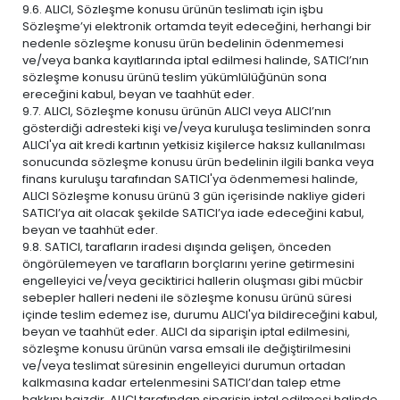
9.6. ALICI, Sözleşme konusu ürünün teslimatı için işbu
Sözleşme’yi elektronik ortamda teyit edeceğini, herhangi bir
nedenle sözleşme konusu ürün bedelinin ödenmemesi
ve/veya banka kayıtlarında iptal edilmesi halinde, SATICI’nın
sözleşme konusu ürünü teslim yükümlülüğünün sona
ereceğini kabul, beyan ve taahhüt eder.
9.7. ALICI, Sözleşme konusu ürünün ALICI veya ALICI’nın
gösterdiği adresteki kişi ve/veya kuruluşa tesliminden sonra
ALICI'ya ait kredi kartının yetkisiz kişilerce haksız kullanılması
sonucunda sözleşme konusu ürün bedelinin ilgili banka veya
finans kuruluşu tarafından SATICI'ya ödenmemesi halinde,
ALICI Sözleşme konusu ürünü 3 gün içerisinde nakliye gideri
SATICI’ya ait olacak şekilde SATICI’ya iade edeceğini kabul,
beyan ve taahhüt eder.
9.8. SATICI, tarafların iradesi dışında gelişen, önceden
öngörülemeyen ve tarafların borçlarını yerine getirmesini
engelleyici ve/veya geciktirici hallerin oluşması gibi mücbir
sebepler halleri nedeni ile sözleşme konusu ürünü süresi
içinde teslim edemez ise, durumu ALICI'ya bildireceğini kabul,
beyan ve taahhüt eder. ALICI da siparişin iptal edilmesini,
sözleşme konusu ürünün varsa emsali ile değiştirilmesini
ve/veya teslimat süresinin engelleyici durumun ortadan
kalkmasına kadar ertelenmesini SATICI’dan talep etme
hakkını haizdir. ALICI tarafından siparişin iptal edilmesi halinde