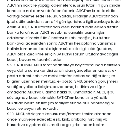
ALICI’nın nakit ile yaptığı ödemelerde, ürün tutarı 14 gün içinde
kendisine nakden ve defaten ödenir. ALICI’nın kredi kartı ile
yaptığı ödemelerde ise, ürün tutarı, siparişin ALICI tarafından
iptal edilmesinden sonra 14 gün içerisinde ilgili bankaya iade
edilir. ALICI, SATICI tarafından kredi kartına iade edilen tutarın
banka tarafından ALICI hesabına yansıtılmasına ilişkin
ortalama sürecin 2 ile 3 haftayı bulabileceğini, bu tutarın
bankaya iadesinden sonra ALICI’nın hesaplarına yansıması
halinin tamamen banka işlem süreci ile ilgili olduğundan,
ALICI, olası gecikmeler için SATICI’yı sorumlu tutamayacağını
kabul, beyan ve taahhüt eder.
9.9. SATICININ, ALICI tarafından siteye kayıt formunda belirtilen
veya daha sonra kendisi tarafından güncellenen adresi, e-
posta adresi, sabit ve mobil telefon hatları ve diğer iletişim
bilgileri üzerinden mektup, e-posta, SMS, telefon görüşmesi
ve diğer yollarla iletişim, pazarlama, bildirim ve diğer
amaçlarla ALICI’ya ulaşma hakkı bulunmaktadır. ALICI, işbu
sözleşmeyi kabul etmekle SATICI’nın kendisine yönelik
yukarıda belirtilen iletişim faaliyetlerinde bulunabileceğini
kabul ve beyan etmektedir.
9.10. ALICI, sözleşme konusu mal/hizmeti teslim almadan
önce muayene edecek; ezik, kırık, ambalajı yırtılmış vb.
hasarlı ve ayıplı mal/hizmeti kargo şirketinden teslim