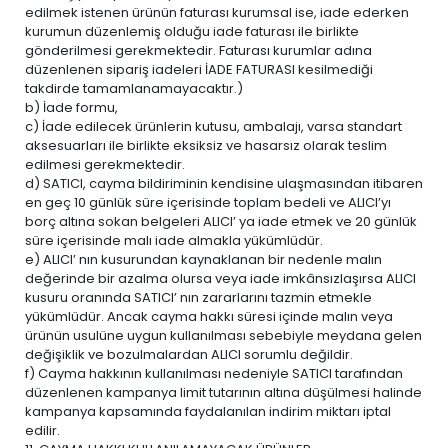
edilmek istenen ürünün faturası kurumsal ise, iade ederken
kurumun düzenlemiş olduğu iade faturası ile birlikte
gönderilmesi gerekmektedir. Faturası kurumlar adına
düzenlenen sipariş iadeleri İADE FATURASI kesilmediği
takdirde tamamlanamayacaktır.)
b) İade formu,
c) İade edilecek ürünlerin kutusu, ambalajı, varsa standart
aksesuarları ile birlikte eksiksiz ve hasarsız olarak teslim
edilmesi gerekmektedir.
d) SATICI, cayma bildiriminin kendisine ulaşmasından itibaren
en geç 10 günlük süre içerisinde toplam bedeli ve ALICI’yı
borç altına sokan belgeleri ALICI’ ya iade etmek ve 20 günlük
süre içerisinde malı iade almakla yükümlüdür.
e) ALICI’ nın kusurundan kaynaklanan bir nedenle malın
değerinde bir azalma olursa veya iade imkânsızlaşırsa ALICI
kusuru oranında SATICI’ nın zararlarını tazmin etmekle
yükümlüdür. Ancak cayma hakkı süresi içinde malın veya
ürünün usulüne uygun kullanılması sebebiyle meydana gelen
değişiklik ve bozulmalardan ALICI sorumlu değildir.
f) Cayma hakkının kullanılması nedeniyle SATICI tarafından
düzenlenen kampanya limit tutarının altına düşülmesi halinde
kampanya kapsamında faydalanılan indirim miktarı iptal
edilir.