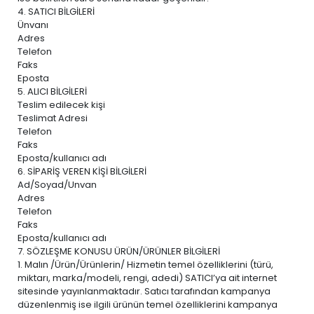
4. SATICI BİLGİLERİ
Ünvanı
Adres
Telefon
Faks
Eposta
5. ALICI BİLGİLERİ
Teslim edilecek kişi
Teslimat Adresi
Telefon
Faks
Eposta/kullanıcı adı
6. SİPARİŞ VEREN KİŞİ BİLGİLERİ
Ad/Soyad/Unvan
Adres
Telefon
Faks
Eposta/kullanıcı adı
7. SÖZLEŞME KONUSU ÜRÜN/ÜRÜNLER BİLGİLERİ
1. Malın /Ürün/Ürünlerin/ Hizmetin temel özelliklerini (türü,
miktarı, marka/modeli, rengi, adedi) SATICI’ya ait internet
sitesinde yayınlanmaktadır. Satıcı tarafından kampanya
düzenlenmiş ise ilgili ürünün temel özelliklerini kampanya