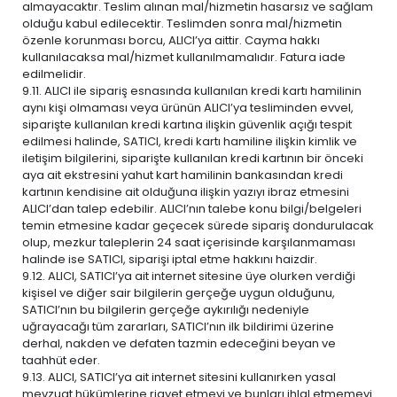
almayacaktır. Teslim alınan mal/hizmetin hasarsız ve sağlam
olduğu kabul edilecektir. Teslimden sonra mal/hizmetin
özenle korunması borcu, ALICI’ya aittir. Cayma hakkı
kullanılacaksa mal/hizmet kullanılmamalıdır. Fatura iade
edilmelidir.
9.11. ALICI ile sipariş esnasında kullanılan kredi kartı hamilinin
aynı kişi olmaması veya ürünün ALICI’ya tesliminden evvel,
siparişte kullanılan kredi kartına ilişkin güvenlik açığı tespit
edilmesi halinde, SATICI, kredi kartı hamiline ilişkin kimlik ve
iletişim bilgilerini, siparişte kullanılan kredi kartının bir önceki
aya ait ekstresini yahut kart hamilinin bankasından kredi
kartının kendisine ait olduğuna ilişkin yazıyı ibraz etmesini
ALICI’dan talep edebilir. ALICI’nın talebe konu bilgi/belgeleri
temin etmesine kadar geçecek sürede sipariş dondurulacak
olup, mezkur taleplerin 24 saat içerisinde karşılanmaması
halinde ise SATICI, siparişi iptal etme hakkını haizdir.
9.12. ALICI, SATICI’ya ait internet sitesine üye olurken verdiği
kişisel ve diğer sair bilgilerin gerçeğe uygun olduğunu,
SATICI’nın bu bilgilerin gerçeğe aykırılığı nedeniyle
uğrayacağı tüm zararları, SATICI’nın ilk bildirimi üzerine
derhal, nakden ve defaten tazmin edeceğini beyan ve
taahhüt eder.
9.13. ALICI, SATICI’ya ait internet sitesini kullanırken yasal
mevzuat hükümlerine riayet etmeyi ve bunları ihlal etmemeyi