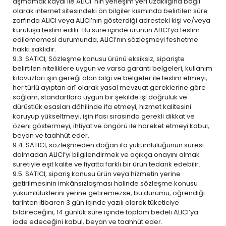
aşmamak kaydı ile ALICI' nın yerleşim yeri uzaklığına bağlı
olarak internet sitesindeki ön bilgiler kısmında belirtilen süre
zarfında ALICI veya ALICI’nın gösterdiği adresteki kişi ve/veya
kuruluşa teslim edilir. Bu süre içinde ürünün ALICI’ya teslim
edilememesi durumunda, ALICI’nın sözleşmeyi feshetme
hakkı saklıdır.
9.3. SATICI, Sözleşme konusu ürünü eksiksiz, siparişte
belirtilen niteliklere uygun ve varsa garanti belgeleri, kullanım
kılavuzları işin gereği olan bilgi ve belgeler ile teslim etmeyi,
her türlü ayıptan arî olarak yasal mevzuat gereklerine göre
sağlam, standartlara uygun bir şekilde işi doğruluk ve
dürüstlük esasları dâhilinde ifa etmeyi, hizmet kalitesini
koruyup yükseltmeyi, işin ifası sırasında gerekli dikkat ve
özeni göstermeyi, ihtiyat ve öngörü ile hareket etmeyi kabul,
beyan ve taahhüt eder.
9.4. SATICI, sözleşmeden doğan ifa yükümlülüğünün süresi
dolmadan ALICI’yı bilgilendirmek ve açıkça onayını almak
suretiyle eşit kalite ve fiyatta farklı bir ürün tedarik edebilir.
9.5. SATICI, sipariş konusu ürün veya hizmetin yerine
getirilmesinin imkânsızlaşması halinde sözleşme konusu
yükümlülüklerini yerine getiremezse, bu durumu, öğrendiği
tarihten itibaren 3 gün içinde yazılı olarak tüketiciye
bildireceğini, 14 günlük süre içinde toplam bedeli ALICI’ya
iade edeceğini kabul, beyan ve taahhüt eder.