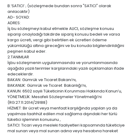
B.‘SATICI’ ; (sözleşmede bundan sonra "SATICI" olarak
anılacaktır)
AD- SOYAD:
ADRES:
İş bu sözleşmeyi kabul etmekle ALICI, sözleşme konusu
siparişi onayladığı takdirde sipariş konusu bedeli ve varsa
kargo ücreti, vergi gibi belirtilen ek ücretleri ödeme
yükümlülüğü altına gireceğini ve bu konuda bilgilendirildiğini
peşinen kabul eder.
2.TANIMLAR
İşbu sözleşmenin uygulanmasında ve yorumlanmasında
aşağıda yazılı terimler karşılarındaki yazılı açıklamaları ifade
edeceklerdir.
BAKAN: Gümrük ve Ticaret Bakanı’nı,
BAKANLIK: Gümrük ve Ticaret Bakanlığı’nı,
KANUN: 6502 sayılı Tüketicinin Korunması Hakkında Kanun’u,
YÖNETMELİK: Mesafeli Sözleşmeler Yönetmeliği’ni
(RG:27.11.2014/29188)
HİZMET: Bir ücret veya menfaat karşılığında yapılan ya da
yapılması taahhüt edilen mal sağlama dışındaki her türlü
tüketici işleminin konusunu ,
SATICI: Ticari veya mesleki faaliyetleri kapsamında tüketiciye
mal sunan veya mal sunan adına veya hesabına hareket