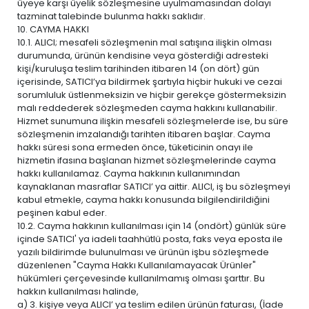
üyeye karşı üyelik sözleşmesine uyulmamasından dolayı
tazminat talebinde bulunma hakkı saklıdır.
10. CAYMA HAKKI
10.1. ALICI; mesafeli sözleşmenin mal satışına ilişkin olması
durumunda, ürünün kendisine veya gösterdiği adresteki
kişi/kuruluşa teslim tarihinden itibaren 14 (on dört) gün
içerisinde, SATICI’ya bildirmek şartıyla hiçbir hukuki ve cezai
sorumluluk üstlenmeksizin ve hiçbir gerekçe göstermeksizin
malı reddederek sözleşmeden cayma hakkını kullanabilir.
Hizmet sunumuna ilişkin mesafeli sözleşmelerde ise, bu süre
sözleşmenin imzalandığı tarihten itibaren başlar. Cayma
hakkı süresi sona ermeden önce, tüketicinin onayı ile
hizmetin ifasına başlanan hizmet sözleşmelerinde cayma
hakkı kullanılamaz. Cayma hakkının kullanımından
kaynaklanan masraflar SATICI’ ya aittir. ALICI, iş bu sözleşmeyi
kabul etmekle, cayma hakkı konusunda bilgilendirildiğini
peşinen kabul eder.
10.2. Cayma hakkının kullanılması için 14 (ondört) günlük süre
içinde SATICI' ya iadeli taahhütlü posta, faks veya eposta ile
yazılı bildirimde bulunulması ve ürünün işbu sözleşmede
düzenlenen "Cayma Hakkı Kullanılamayacak Ürünler"
hükümleri çerçevesinde kullanılmamış olması şarttır. Bu
hakkın kullanılması halinde,
a) 3. kişiye veya ALICI’ ya teslim edilen ürünün faturası, (İade