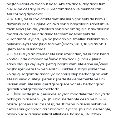
baştan kabul ve taahhüt eder. Aksi takdirde, doğacak tüm
hukuki ve cezai yükümlülükler tamamen ve münhasıran
ALICI’yı bağlayacaktır.
9.14. ALICI, SATICI’ya ait internet sitesini hiçbir şekilde kamu
düzenini bozucu, genel ahlaka aykırı, başkalarını rahatsız ve
taciz edici şekilde, yasalara aykırı bir amaç için, başkalarının
maddi ve manevi haklarına tecavüz edecek şekilde
kullanamaz. Ayrıca, üye başkalarının hizmetleri kullanmasını
önleyici veya zorlaştırıcı faaliyet (spam, virus, truva atı, vb.)
işlemlerde bulunamaz.
9.15. SATICI’ya ait internet sitesinin üzerinden, SATICI’nın kendi
kontrolünde olmayan ve/veya başkaca üçüncü kişilerin
sahip olduğu ve/veya işlettiği başka web sitelerine ve/veya
başka içeriklere link verilebilir. Bu linkler ALICI’ya yönlenme
kolaylığı sağlamak amacıyla konmuş olup herhangi bir web
sitesini veya o siteyi işleten kişiyi desteklememekte ve Link
verilen web sitesinin içerdiği bilgilere yönelik herhangi bir
garanti niteliği taşımamaktadır.
9.16. İşbu sözleşme içerisinde sayılan maddelerden bir ya da
birkaçını ihlal eden üye işbu ihlal nedeniyle cezai ve hukuki
olarak şahsen sorumlu olup, SATICI’yı bu ihlallerin hukuki ve
cezai sonuçlarından ari tutacaktır. Ayrıca; işbu ihlal nedeniyle,
olayın hukuk alanına intikal ettirilmesi halinde, SATICI’nın