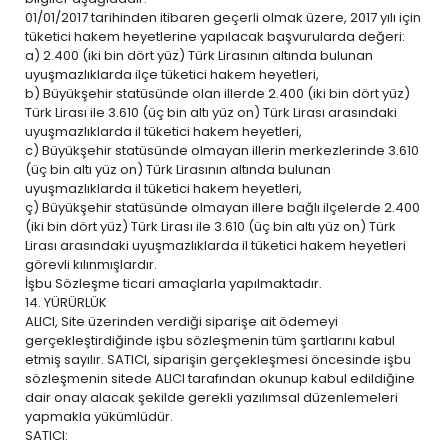
01/01/2017 tarihinden itibaren geçerli olmak üzere, 2017 yılı için
tüketici hakem heyetlerine yapılacak başvurularda değeri:
a) 2.400 (iki bin dört yüz) Türk Lirasının altında bulunan
uyuşmazlıklarda ilçe tüketici hakem heyetleri,
b) Büyükşehir statüsünde olan illerde 2.400 (iki bin dört yüz)
Türk Lirası ile 3.610 (üç bin altı yüz on) Türk Lirası arasındaki
uyuşmazlıklarda il tüketici hakem heyetleri,
c) Büyükşehir statüsünde olmayan illerin merkezlerinde 3.610
(üç bin altı yüz on) Türk Lirasının altında bulunan
uyuşmazlıklarda il tüketici hakem heyetleri,
ç) Büyükşehir statüsünde olmayan illere bağlı ilçelerde 2.400
(iki bin dört yüz) Türk Lirası ile 3.610 (üç bin altı yüz on) Türk
Lirası arasındaki uyuşmazlıklarda il tüketici hakem heyetleri
görevli kılınmışlardır.
İşbu Sözleşme ticari amaçlarla yapılmaktadır.
14. YÜRÜRLÜK
ALICI, Site üzerinden verdiği siparişe ait ödemeyi
gerçekleştirdiğinde işbu sözleşmenin tüm şartlarını kabul
etmiş sayılır. SATICI, siparişin gerçekleşmesi öncesinde işbu
sözleşmenin sitede ALICI tarafından okunup kabul edildiğine
dair onay alacak şekilde gerekli yazılımsal düzenlemeleri
yapmakla yükümlüdür.
SATICI: