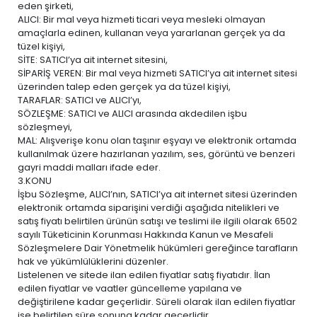
eden şirketi,
ALICI: Bir mal veya hizmeti ticari veya mesleki olmayan
amaçlarla edinen, kullanan veya yararlanan gerçek ya da
tüzel kişiyi,
SİTE: SATICI’ya ait internet sitesini,
SİPARİŞ VEREN: Bir mal veya hizmeti SATICI’ya ait internet sitesi
üzerinden talep eden gerçek ya da tüzel kişiyi,
TARAFLAR: SATICI ve ALICI’yı,
SÖZLEŞME: SATICI ve ALICI arasında akdedilen işbu
sözleşmeyi,
MAL: Alışverişe konu olan taşınır eşyayı ve elektronik ortamda
kullanılmak üzere hazırlanan yazılım, ses, görüntü ve benzeri
gayri maddi malları ifade eder.
3.KONU
İşbu Sözleşme, ALICI’nın, SATICI’ya ait internet sitesi üzerinden
elektronik ortamda siparişini verdiği aşağıda nitelikleri ve
satış fiyatı belirtilen ürünün satışı ve teslimi ile ilgili olarak 6502
sayılı Tüketicinin Korunması Hakkında Kanun ve Mesafeli
Sözleşmelere Dair Yönetmelik hükümleri gereğince tarafların
hak ve yükümlülüklerini düzenler.
Listelenen ve sitede ilan edilen fiyatlar satış fiyatıdır. İlan
edilen fiyatlar ve vaatler güncelleme yapılana ve
değiştirilene kadar geçerlidir. Süreli olarak ilan edilen fiyatlar
ise belirtilen süre sonuna kadar geçerlidir.