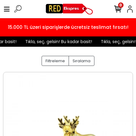
0
15.000 TL üzeri siparişlerde ücretsiz teslimat fırsatı!
it!
️ Tıkla, seç, gelsin! Bu kadar basit!
️ Tıkla, seç, gelsin! Bu 
Filtreleme
Sıralama