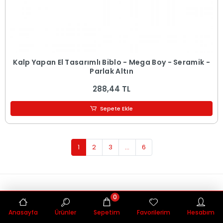
Kalp Yapan El Tasarımlı Biblo - Mega Boy - Seramik -
Parlak Altın
288,44 TL
Sepete Ekle
1
2
3
...
6
Hızlı Teslimat
0
Siparişleriniz en kısa sürede elinize ulaşır.
Anasayfa
Ürünler
Sepetim
Favorilerim
Hesabım
Güvenli Alışveriş