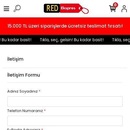
0
15.000 TL üzeri siparişlerde ücretsiz teslimat fırsatı!
n! Bu kadar basit!
️ Tıkla, seç, gelsin! Bu kadar basit!
️ Tıkla, se
İletişim
İletişim Formu
Adınız Soyadınız
*
Telefon Numaranız
*
E-Posta Adresiniz
*