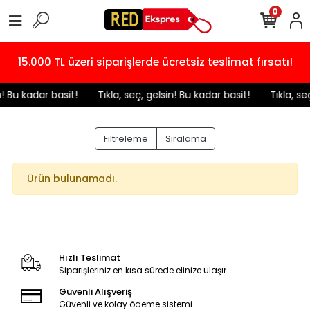
0
15.000 TL üzeri siparişlerde ücretsiz teslimat fırsatı!
in! Bu kadar basit!
️ Tıkla, seç, gelsin! Bu kadar basit!
️ Tıkla, s
Filtreleme
Sıralama
Ürün bulunamadı.
Hızlı Teslimat
Siparişleriniz en kısa sürede elinize ulaşır.
Güvenli Alışveriş
Güvenli ve kolay ödeme sistemi