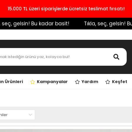
15.000 TL üzeri siparişlerde ücretsiz teslimat fırsatı!
ç, gelsin! Bu kadar basit!
️ Tıkla, seç, gelsin! Bu ka
n Ürünleri
Kampanyalar
Yardım
Keşfet