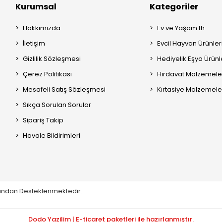
Kurumsal
Kategoriler
Hakkımızda
Ev ve Yaşam th
İletişim
Evcil Hayvan Ürünleri
Gizlilik Sözleşmesi
Hediyelik Eşya Ürünle
Çerez Politikası
Hırdavat Malzemeler
Mesafeli Satış Sözleşmesi
Kırtasiye Malzemeler
Sıkça Sorulan Sorular
Sipariş Takip
Havale Bildirimleri
fından Desteklenmektedir.
Dodo Yazilim | E-ticaret paketleri ile hazırlanmıştır.