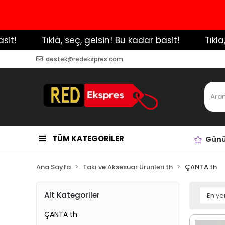
️ Tıkla, seç, gelsin! Bu kadar basit!
️ Tıkla, se
destek@redekspres.com
TÜM KATEGORİLER
Günü
Ana Sayfa
Takı ve Aksesuar Ürünleri th
ÇANTA th
Alt Kategoriler
ÇANTA th