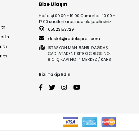
Bize Ulaşın
Haftaiçi 09:00 - 19:00 Cumartesi 10:00 -
17:00 saatleri arasında ulaşabilirsiniz.
 th
05523153729
ri th
destek@redekspres.com
i th
İSTASYON MAH. BAHRİ DAĞDAŞ
CAD. ATAKENT SITESI C BLOK NO:
i th
81C İÇ KAPI NO: 4 MERKEZ / KARS
Bizi Takip Edin