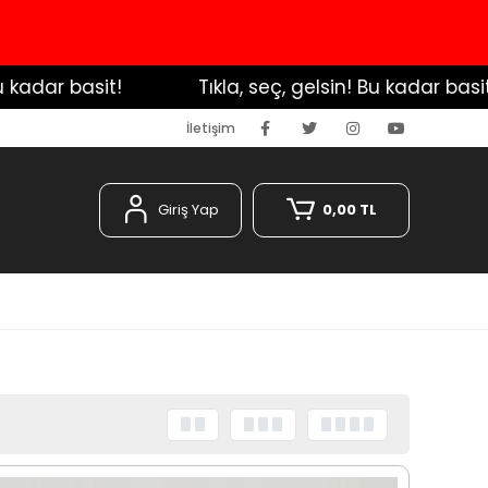
dar basit!
️ Tıkla, seç, gelsin! Bu kadar basit!
İletişim
Giriş Yap
0,00 TL