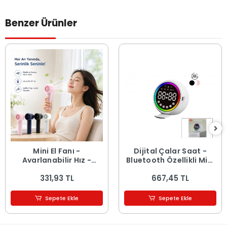
Benzer Ürünler
Mini El Fanı -
Dijital Çalar Saat -
Ayarlanabilir Hız -
Bluetooth Özellikli Mini
Dijital Gösterge - 5W -
Hoparlör - USB Şarjlı -
331,93 TL
667,45 TL
Karışık Renk
Işıklı
Sepete Ekle
Sepete Ekle