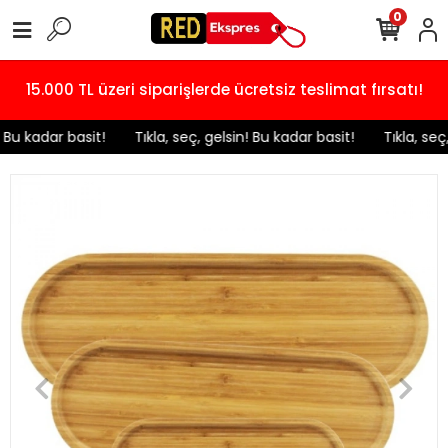
0
15.000 TL üzeri siparişlerde ücretsiz teslimat fırsatı!
! Bu kadar basit!
️ Tıkla, seç, gelsin! Bu kadar basit!
️ Tıkla, seç