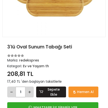
3'lü Oval Sunum Tabağı Seti
Marka:
redekspres
Kategori:
Ev ve Yaşam th
208,81 TL
17,40 TL 'den başlayan taksitlerle
Sepete
Hemen Al
Ekle
WHATSAPP İLE SİPARİŞ VER