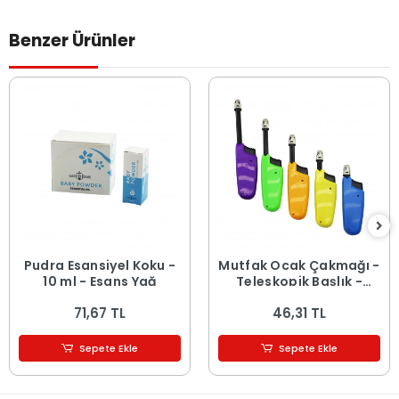
Benzer Ürünler
Pudra Esansiyel Koku -
Mutfak Ocak Çakmağı -
10 ml - Esans Yağ
Teleskopik Başlık -
Renkli
71,67 TL
46,31 TL
Sepete Ekle
Sepete Ekle