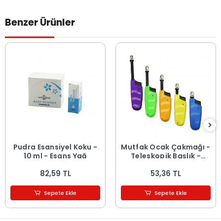
Benzer Ürünler
Pudra Esansiyel Koku -
Mutfak Ocak Çakmağı -
10 ml - Esans Yağ
Teleskopik Başlık -
Renkli
82,59 TL
53,36 TL
Sepete Ekle
Sepete Ekle