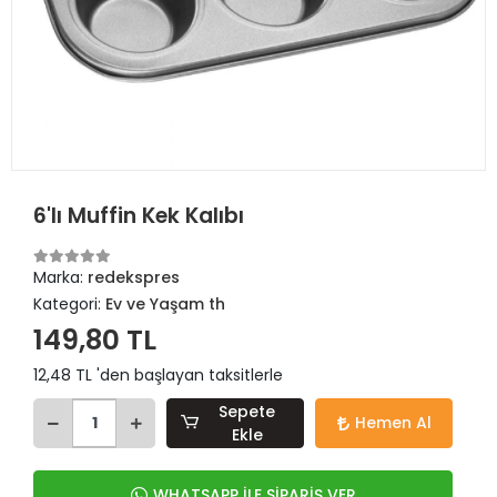
6'lı Muffin Kek Kalıbı
Marka:
redekspres
Kategori:
Ev ve Yaşam th
149,80 TL
12,48 TL 'den başlayan taksitlerle
Sepete
Hemen Al
Ekle
WHATSAPP İLE SİPARİŞ VER