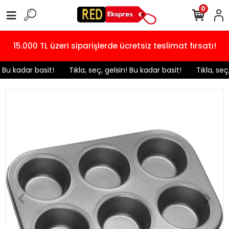
0
15.000 TL üzeri siparişlerde ücretsiz teslimat fırsatı!
! Bu kadar basit!
️ Tıkla, seç, gelsin! Bu kadar basit!
️ Tıkla, seç