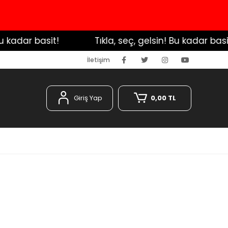
adar basit!
️ Tıkla, seç, gelsin! Bu kadar basit!
İletişim
Giriş Yap
0,00 TL