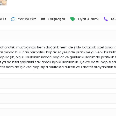
e Et
Yorum Yaz
Karşılaştır
Fiyat Alarmı
Tel
aharatlık, mutfağınıza hem doğallık hem de şıklık katacak özel tasarı
Üst kısmında bulunan mıknatıslı kapak sayesinde pratik ve güvenli bir k
ahşap kaşık, ölçülü kullanım imkânı sağlar ve günlük kullanımda pratikl
 da bitki çaylarını saklamak için kullanılabilir. Çevre dostu yapısı sa
etik hem de işlevsel yapısıyla mutfakta düzen ve zarafet arayanların te