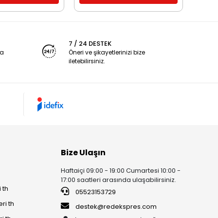
7 / 24 DESTEK
ya
Öneri ve şikayetlerinizi bize
iletebilirsiniz.
Bize Ulaşın
Haftaiçi 09:00 - 19:00 Cumartesi 10:00 -
17:00 saatleri arasında ulaşabilirsiniz.
 th
05523153729
ri th
destek@redekspres.com