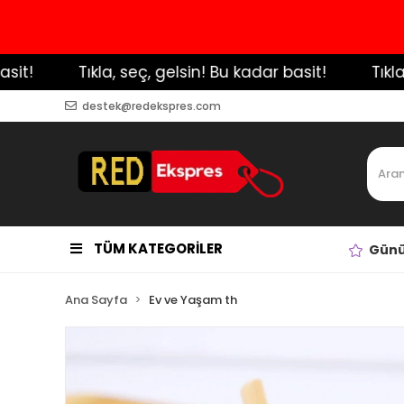
️ Tıkla, seç, gelsin! Bu kadar basit!
️ Tıkla, s
destek@redekspres.com
TÜM KATEGORİLER
Günü
Ana Sayfa
Ev ve Yaşam th