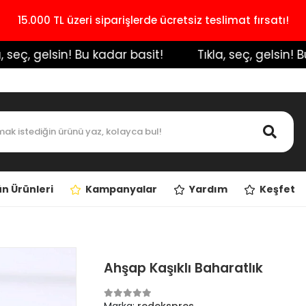
15.000 TL üzeri siparişlerde ücretsiz teslimat fırsatı!
eç, gelsin! Bu kadar basit!
️ Tıkla, seç, gelsin! Bu k
n Ürünleri
Kampanyalar
Yardım
Keşfet
Ahşap Kaşıklı Baharatlık