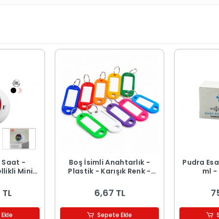
r Saat -
Boş İsimli Anahtarlık -
Pudra Esa
likli Mini
Plastik - Karışık Renk -
ml -
 Şarjlı -
Kişiselleştirilebilir
 TL
6,67 TL
7
 Ekle
Sepete Ekle