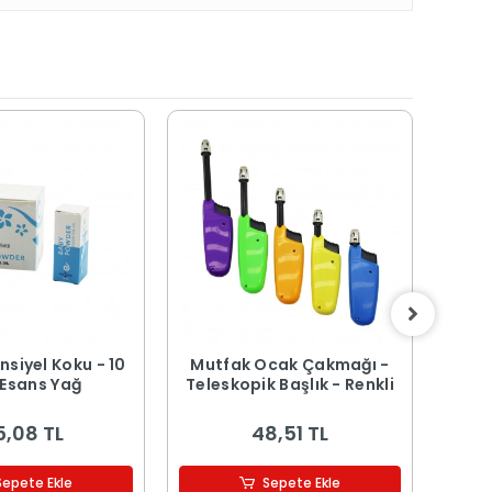
nsiyel Koku - 10
Mutfak Ocak Çakmağı -
Ma
 Esans Yağ
Teleskopik Başlık - Renkli
Tah
29x2
5,08 TL
48,51 TL
Sepete Ekle
Sepete Ekle