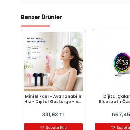
Benzer Ürünler
Mini El Fanı - Ayarlanabilir
Dijital Çala
Hız - Dijital Gösterge - 5W
Bluetooth Özel
- Karışık Renk
Hoparlör - USB
Işıklı
331,93 TL
667,45
Sepete Ekle
Sepete