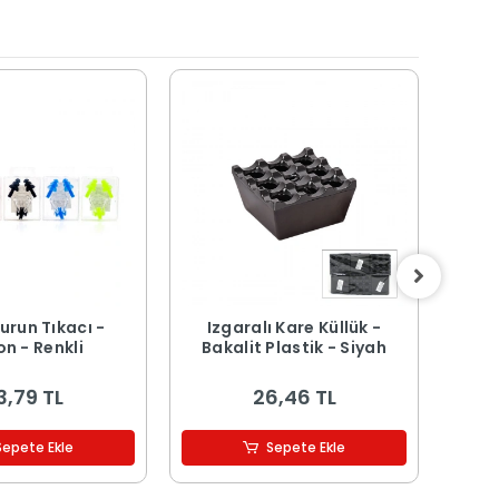
urun Tıkacı -
Izgaralı Kare Küllük -
Buz
on - Renkli
Bakalit Plastik - Siyah
Kapa
3,79 TL
26,46 TL
Sepete Ekle
Sepete Ekle