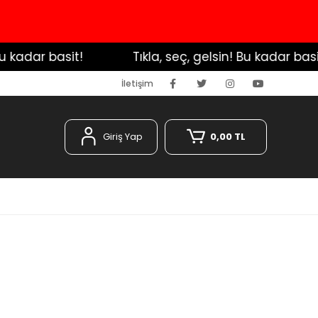
kadar basit!
️ Tıkla, seç, gelsin! Bu kadar basit!
İletişim
Giriş Yap
0,00 TL