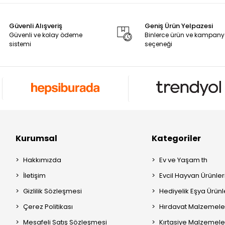
Güvenli Alışveriş
Geniş Ürün Yelpazesi
Güvenli ve kolay ödeme
Binlerce ürün ve kampan
sistemi
seçeneği
Kurumsal
Kategoriler
Hakkımızda
Ev ve Yaşam th
İletişim
Evcil Hayvan Ürünleri
Gizlilik Sözleşmesi
Hediyelik Eşya Ürünle
Çerez Politikası
Hırdavat Malzemeler
Mesafeli Satış Sözleşmesi
Kırtasiye Malzemeler