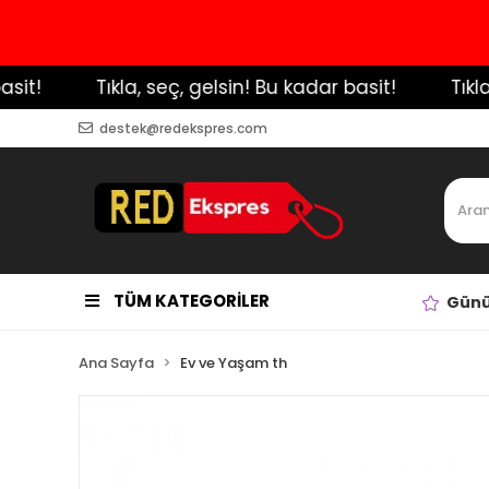
t!
️ Tıkla, seç, gelsin! Bu kadar basit!
️ Tıkla, 
destek@redekspres.com
TÜM KATEGORİLER
Günü
Ana Sayfa
Ev ve Yaşam th