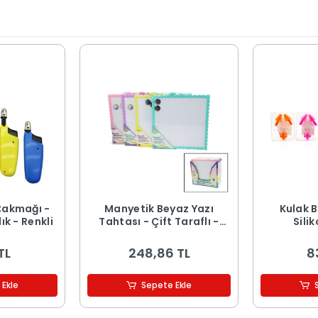
Çakmağı -
Manyetik Beyaz Yazı
Kulak B
ık - Renkli
Tahtası - Çift Taraflı -
Silik
29x29 cm - Renkli Çerçeve
TL
248,86 TL
8
 Ekle
Sepete Ekle