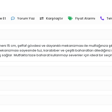
e Et
Yorum Yaz
Karşılaştır
Fiyat Alarmı
Tel
eni 15 cm, şeffaf gövdesi ve dayanıklı mekanizması ile mutfağınıza şıklık
izması sayesinde tuz, karabiber ve çeşitli baharatları dilediğiniz i
sağlar. Mutfakta taze baharat kullanmayı sevenler için ideal bir seçimd