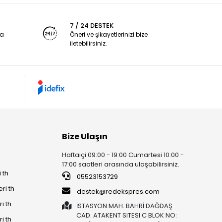
7 / 24 DESTEK
ya
Öneri ve şikayetlerinizi bize
iletebilirsiniz.
Bize Ulaşın
Haftaiçi 09:00 - 19:00 Cumartesi 10:00 -
17:00 saatleri arasında ulaşabilirsiniz.
 th
05523153729
ri th
destek@redekspres.com
i th
İSTASYON MAH. BAHRİ DAĞDAŞ
CAD. ATAKENT SITESI C BLOK NO:
i th