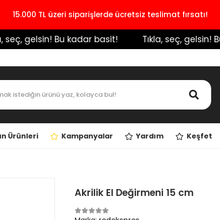
15.000 TL üzeri siparişlerde ücretsiz teslimat fırsatı!
seç, gelsin! Bu kadar basit!
️ Tıkla, seç, gelsin! Bu 
n Ürünleri
Kampanyalar
Yardım
Keşfet
Akrilik El Değirmeni 15 cm