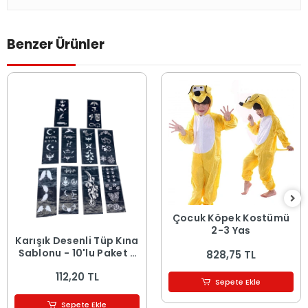
Benzer Ürünler
Çocuk Köpek Kostümü
2-3 Yaş
Karışık Desenli Tüp Kına
Şablonu - 10'lu Paket -
828,75 TL
8x20 cm
112,20 TL
Sepete Ekle
Sepete Ekle