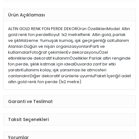
Ürün Açıklaması
ALTIN GOLD RENK FON PERDE DEKORÜrün ÖzellikleriModel: Altın
gold renk fon perdeBoyut: 1x2 metreRenk: Altın gold, parlak
ve şıkMalzeme: Yumuşak kumaş, ışık geçirgenliği azKullanım
Alanları:Düğün ve nişan organizasyonlarıParti ve
kutlamalarFotoğraf çekimleriEv dekorasyonuÖzel
etkinliklerde dekoratif kullanımÖzellikler:Parlak altın renginde
fon perde, şıklık katmak için idealDuvarda zarif bir etki
yaratırKullanımı kolay, ışık yansıması ile atmosferi
canlandırırDiğer dekoratif ürünlerle uyumluPaket İçeriği1 adet
altın gold renk fon perde (1x2 metre)
Garanti ve Teslimat
Taksit Seçenekleri
Yorumlar