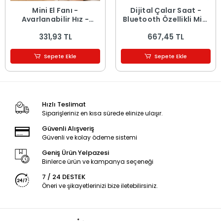
Mini El Fanı -
Dijital Çalar Saat -
Ayarlanabilir Hız -
Bluetooth Özellikli Mini
Dijital Gösterge - 5W -
Hoparlör - USB Şarjlı -
331,93 TL
667,45 TL
Karışık Renk
Işıklı
Sepete Ekle
Sepete Ekle
Hızlı Teslimat
Siparişleriniz en kısa sürede elinize ulaşır.
Güvenli Alışveriş
Güvenli ve kolay ödeme sistemi
Geniş Ürün Yelpazesi
Binlerce ürün ve kampanya seçeneği
7 / 24 DESTEK
Öneri ve şikayetlerinizi bize iletebilirsiniz.