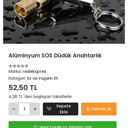
Alüminyum SOS Düdük Anahtarlık
Marka:
redekspres
Kategori:
Ev ve Yaşam th
52,50 TL
4,38 TL 'den başlayan taksitlerle
Sepete
Hemen Al
Ekle
WHATSAPP İLE SİPARİŞ VER