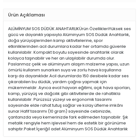
Ürün Açıklaması
ALÜMİNYUM SOS DÜDÜK ANAHTARLIKÜrün ÖzellikleriYüksek ses
gücü ve dayanıklı yapısıyla Alüminyum SOS Düdük Anahtarlık,
doğa yürüyüşlerinden kamp aktivitelerine, spor
etkinliklerinden acil durumlara kadar her ortamda güvenle
kullanılabilir. Kompakt boyutu sayesinde anahtarlık olarak
kolayca taşınabilir ve her an ulaşılabilir durumda olur.
Paslanmaz çelik ve alüminyum alaşım malzeme yapısı, uzun
ömürlü kullanım sunarken suya ve zorlu hava koşullarına
karşı da dayanıklıdır.Acil durumlarda 150 desibele kadar ses
çıkarabilen bu düdük, yardım çağrısı yapmak için
mükemmeldir. Ayrıca evcil hayvan eğitimi, açık hava sporları,
kamp, yürüyüş ve dağcılık gibi aktivitelerde de rahatlıkla
kullanılabilir. Pürüzsüz yüzeyi ve ergonomik tasarımı
sayesinde elde rahat tutuş sağlar ve kolay üfleme imkânı
sunar.Hafif tasarımı (10 gram) sayesinde cebinizde,
çantanızda veya kemerinizde fark edilmeden taşınabilir. Şık
metalik rengiyle hem işlevsel hem de estetik bir görünüme
sahiptir.Paket İçeriği1 adet Alüminyum SOS Düdük Anahtarlık