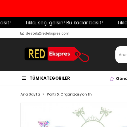
!
️ Tıkla, seç, gelsin! Bu kadar basit!
️ Tıkla, 
destek@redekspres.com
TÜM KATEGORİLER
Günü
Ana Sayfa
Parti & Organizasyon th