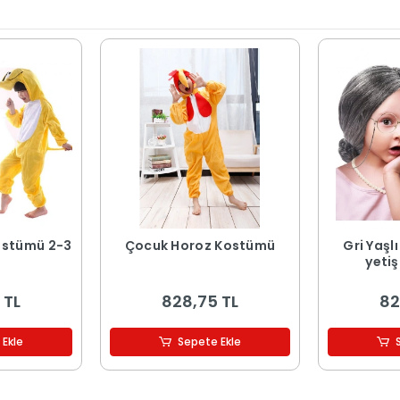
ostümü 2-3
Çocuk Horoz Kostümü
Gri Yaşl
yeti
 TL
828,75 TL
82
 Ekle
Sepete Ekle