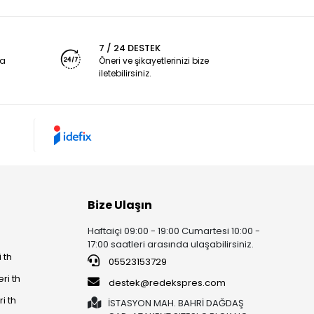
7 / 24 DESTEK
ya
Öneri ve şikayetlerinizi bize
iletebilirsiniz.
Bize Ulaşın
Haftaiçi 09:00 - 19:00 Cumartesi 10:00 -
17:00 saatleri arasında ulaşabilirsiniz.
 th
05523153729
ri th
destek@redekspres.com
i th
İSTASYON MAH. BAHRİ DAĞDAŞ