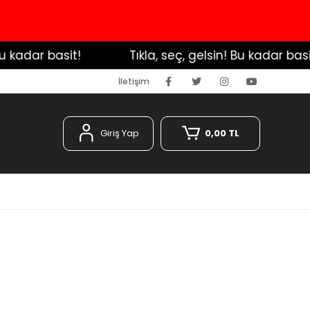
adar basit!
️ Tıkla, seç, gelsin! Bu kadar basit!
İletişim
Giriş Yap
0,00 TL