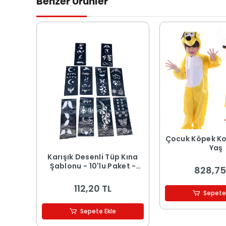
Benzer Ürünler
Çocuk Köpek K
Yaş
Karışık Desenli Tüp Kına
Şablonu - 10'lu Paket -
828,75
8x20 cm
112,20 TL
Sepete
Sepete Ekle