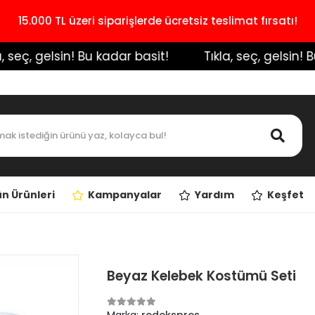
15.000 TL üzeri siparişlerde ücretsiz teslimat fırsatı!
seç, gelsin! Bu kadar basit!
️ Tıkla, seç, gelsin! Bu k
n Ürünleri
Kampanyalar
Yardım
Keşfet
Beyaz Kelebek Kostümü Seti