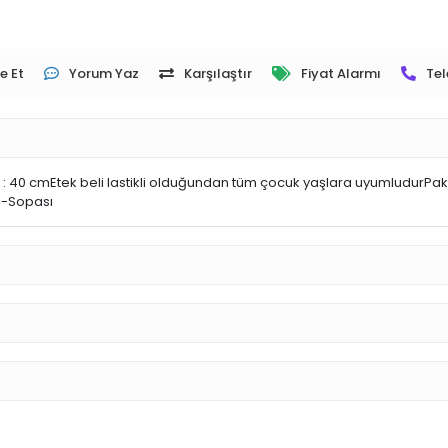
e Et
Yorum Yaz
Karşılaştır
Fiyat Alarmı
Tel
 40 cmEtek beli lastikli olduğundan tüm çocuk yaşlara uyumludurPaket 
ı-Sopası