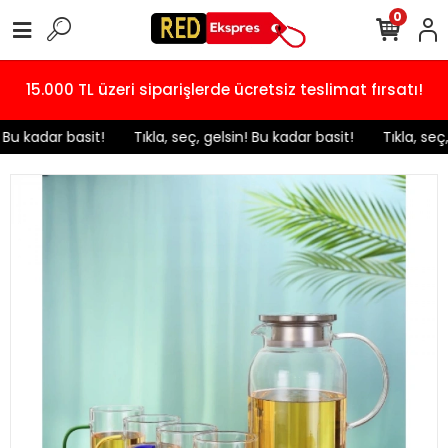
0
15.000 TL üzeri siparişlerde ücretsiz teslimat fırsatı!
 Bu kadar basit!
️ Tıkla, seç, gelsin! Bu kadar basit!
️ Tıkla, seç