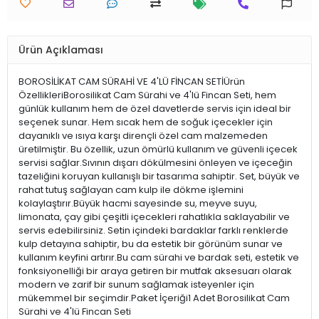
Ürün Açıklaması
BOROSİLİKAT CAM SÜRAHİ VE 4'LÜ FİNCAN SETİÜrün
ÖzellikleriBorosilikat Cam Sürahi ve 4'lü Fincan Seti, hem
günlük kullanım hem de özel davetlerde servis için ideal bir
seçenek sunar. Hem sıcak hem de soğuk içecekler için
dayanıklı ve ısıya karşı dirençli özel cam malzemeden
üretilmiştir. Bu özellik, uzun ömürlü kullanım ve güvenli içecek
servisi sağlar.Sıvının dışarı dökülmesini önleyen ve içeceğin
tazeliğini koruyan kullanışlı bir tasarıma sahiptir. Set, büyük ve
rahat tutuş sağlayan cam kulp ile dökme işlemini
kolaylaştırır.Büyük hacmi sayesinde su, meyve suyu,
limonata, çay gibi çeşitli içecekleri rahatlıkla saklayabilir ve
servis edebilirsiniz. Setin içindeki bardaklar farklı renklerde
kulp detayına sahiptir, bu da estetik bir görünüm sunar ve
kullanım keyfini artırır.Bu cam sürahi ve bardak seti, estetik ve
fonksiyonelliği bir araya getiren bir mutfak aksesuarı olarak
modern ve zarif bir sunum sağlamak isteyenler için
mükemmel bir seçimdir.Paket İçeriği1 Adet Borosilikat Cam
Sürahi ve 4'lü Fincan Seti