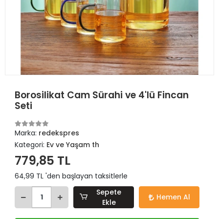
Borosilikat Cam Sürahi ve 4'lü Fincan
Seti
Marka:
redekspres
Kategori:
Ev ve Yaşam th
779,85 TL
64,99 TL 'den başlayan taksitlerle
Sepete
Hemen Al
Ekle