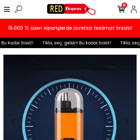
0
15.000 TL üzeri siparişlerde ücretsiz teslimat fırsatı!
 Bu kadar basit!
️ Tıkla, seç, gelsin! Bu kadar basit!
️ Tıkla, seç