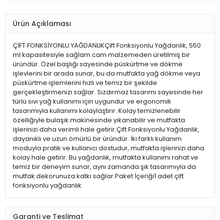
Ürün Açıklaması
ÇİFT FONKSİYONLU YAĞDANLIKÇift Fonksiyonlu Yağdanlık, 550
ml kapasitesiyle sağlam cam malzemeden üretilmiş bir
üründür. Özel başlığı sayesinde püskürtme ve dökme
işlevlerini bir arada sunar, bu da mutfakta yağ dökme veya
püskürtme işlemlerini hızlı ve temiz bir şekilde
gerçekleştirmenizi sağlar. Sızdırmaz tasarımı sayesinde her
türlü sıvı yağ kullanımı için uygundur ve ergonomik
tasarımıyla kullanımı kolaylaştırır. Kolay temizlenebilir
özelliğiyle bulaşık makinesinde yıkanabilir ve mutfakta
işlerinizi daha verimli hale getirir.Çift Fonksiyonlu Yağdanlık,
dayanıklı ve uzun ömürlü bir üründür. İki farklı kullanım
moduyla pratik ve kullanıcı dostudur, mutfakta işlerinizi daha
kolay hale getirir. Bu yağdanlık, mutfakta kullanımı rahat ve
temiz bir deneyim sunar, aynı zamanda şık tasarımıyla da
mutfak dekorunuza katkı sağlar.Paket İçeriği1 adet çift
fonksiyonlu yağdanlık
Garanti ve Teslimat