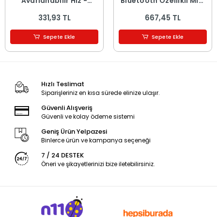
Ayarlanabilir Hız -
Bluetooth Özellikli Mini
Dijital Gösterge - 5W -
Hoparlör - USB Şarjlı -
331,93 TL
667,45 TL
Karışık Renk
Işıklı
Sepete Ekle
Sepete Ekle
Hızlı Teslimat
Siparişleriniz en kısa sürede elinize ulaşır.
Güvenli Alışveriş
Güvenli ve kolay ödeme sistemi
Geniş Ürün Yelpazesi
Binlerce ürün ve kampanya seçeneği
7 / 24 DESTEK
Öneri ve şikayetlerinizi bize iletebilirsiniz.