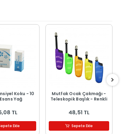
nsiyel Koku - 10
Mutfak Ocak Çakmağı -
Ma
 Esans Yağ
Teleskopik Başlık - Renkli
Tah
29x2
5,08 TL
48,51 TL
Sepete Ekle
Sepete Ekle