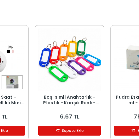
r Saat -
Boş İsimli Anahtarlık -
Pudra Esa
likli Mini
Plastik - Karışık Renk -
ml -
 Şarjlı -
Kişiselleştirilebilir
 TL
6,67 TL
7
 Ekle
Sepete Ekle