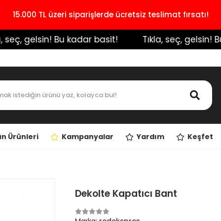
15.000 TL üzeri siparişlerde ücretsiz teslimat fırsatı!
eç, gelsin! Bu kadar basit!
️ Tıkla, seç, gelsin! Bu k
n Ürünleri
Kampanyalar
Yardım
Keşfet
Dekolte Kapatıcı Bant