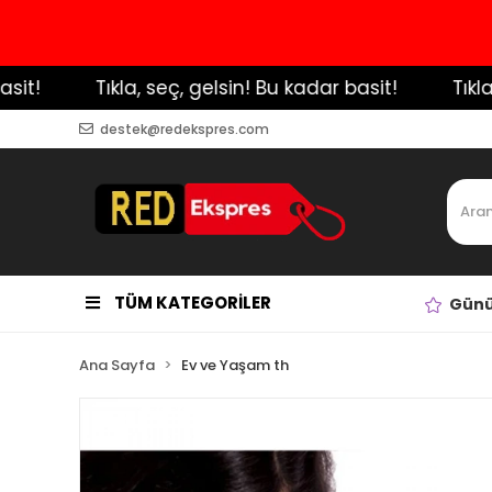
!
️ Tıkla, seç, gelsin! Bu kadar basit!
️ Tıkla, s
destek@redekspres.com
TÜM KATEGORİLER
Günü
Ana Sayfa
Ev ve Yaşam th