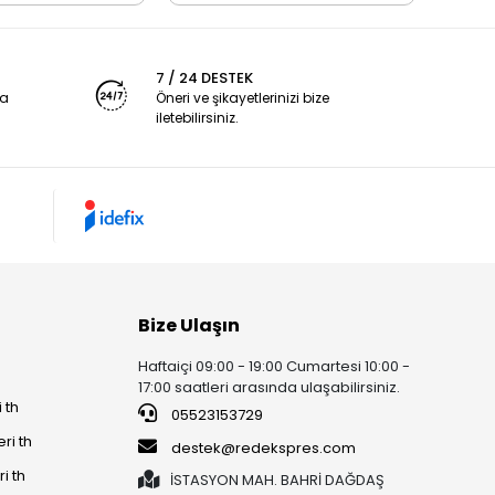
7 / 24 DESTEK
ya
Öneri ve şikayetlerinizi bize
iletebilirsiniz.
Bize Ulaşın
Haftaiçi 09:00 - 19:00 Cumartesi 10:00 -
17:00 saatleri arasında ulaşabilirsiniz.
 th
05523153729
ri th
destek@redekspres.com
i th
İSTASYON MAH. BAHRİ DAĞDAŞ