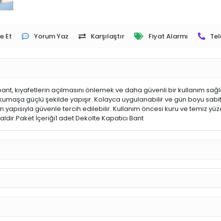
e Et
Yorum Yaz
Karşılaştır
Fiyat Alarmı
Tel
ant, kıyafetlerin açılmasını önlemek ve daha güvenli bir kullanım sağ
 kumaşa güçlü şekilde yapışır. Kolayca uygulanabilir ve gün boyu sabit 
yen yapısıyla güvenle tercih edilebilir. Kullanım öncesi kuru ve temiz 
aldir.Paket İçeriği1 adet Dekolte Kapatıcı Bant