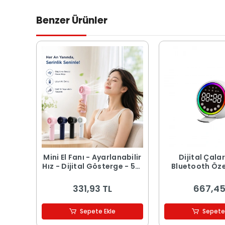
Benzer Ürünler
Mini El Fanı - Ayarlanabilir
Dijital Çala
Hız - Dijital Gösterge - 5W
Bluetooth Özel
- Karışık Renk
Hoparlör - USB
Işıklı
331,93 TL
667,45
Sepete Ekle
Sepete