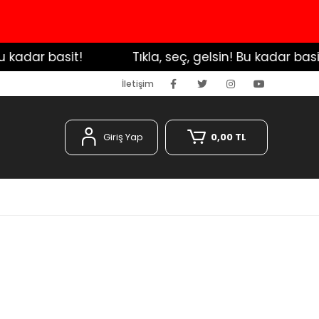
adar basit!
️ Tıkla, seç, gelsin! Bu kadar basit!
İletişim
Giriş Yap
0,00 TL