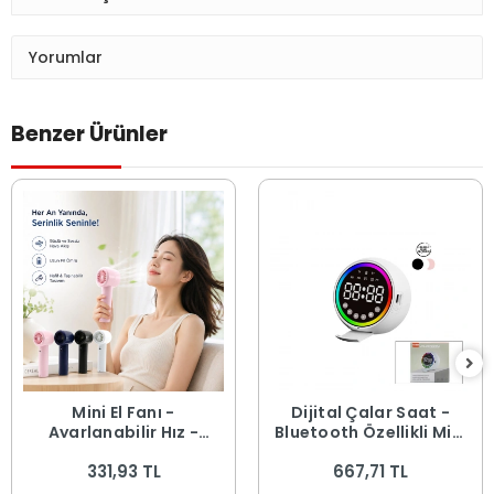
Yorumlar
Benzer Ürünler
Mini El Fanı -
Dijital Çalar Saat -
Ayarlanabilir Hız -
Bluetooth Özellikli Mini
Dijital Gösterge - 5W -
Hoparlör - USB Şarjlı -
331,93 TL
667,71 TL
Karışık Renk
Işıklı