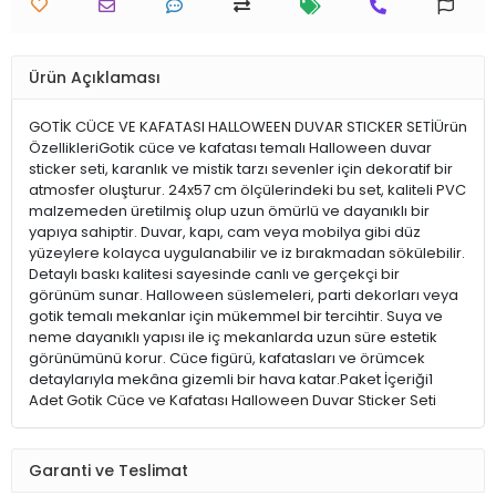
Ürün Açıklaması
GOTİK CÜCE VE KAFATASI HALLOWEEN DUVAR STICKER SETİÜrün
ÖzellikleriGotik cüce ve kafatası temalı Halloween duvar
sticker seti, karanlık ve mistik tarzı sevenler için dekoratif bir
atmosfer oluşturur. 24x57 cm ölçülerindeki bu set, kaliteli PVC
malzemeden üretilmiş olup uzun ömürlü ve dayanıklı bir
yapıya sahiptir. Duvar, kapı, cam veya mobilya gibi düz
yüzeylere kolayca uygulanabilir ve iz bırakmadan sökülebilir.
Detaylı baskı kalitesi sayesinde canlı ve gerçekçi bir
görünüm sunar. Halloween süslemeleri, parti dekorları veya
gotik temalı mekanlar için mükemmel bir tercihtir. Suya ve
neme dayanıklı yapısı ile iç mekanlarda uzun süre estetik
görünümünü korur. Cüce figürü, kafatasları ve örümcek
detaylarıyla mekâna gizemli bir hava katar.Paket İçeriği1
Adet Gotik Cüce ve Kafatası Halloween Duvar Sticker Seti
Garanti ve Teslimat