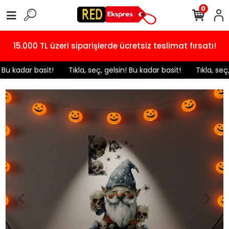
0
15.000 TL üzeri siparişlerde ücretsiz teslimat fırsatı!
! Bu kadar basit!
️ Tıkla, seç, gelsin! Bu kadar basit!
️ Tıkla, seç