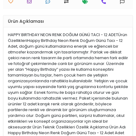
Ürün Açıklaması
HAPPY BIRTHDAY NEON RENK DOĞUM GÜNÜ TACI - 12 ADETÜrün
ÖzellikleriHappy Birthday Neon Renk Doğum Günü Tacı - 12
Adet, doğum günü kutlamalarına enerjik ve eğlenceli bir
atmosfer kazandırmak için tasarlanmıştır. Parlak ve dikkat
çekici neon renk tasarım ile parti ortamında hemen fark edilir
ve fotoğraf çekimlerinde canlı bir görünüm sunar. Üzerinde
yer alan “Happy Birthday” yazısı ile kutlama konseptini
tamamlayan bu taçlar, hem çocuk hem de yetişkin
organizasyonlarında rahatlıkla kullanılabilir. Yetişkin ve çocuk
uyumlu yapısı sayesinde farklı yaş gruplarına konforlu şekilde
uyum sağlar. Esnek formu ile başa rahatça oturur ve gün
boyu kullanımda rahatsızlık vermez. Paket içerisinde bulunan
ürünler 12 adet karışık renk olarak gönderilir, böylece
partilerde renkli ve dinamik bir görünüm oluşturmanıza
yardımcı olur. Doğum günü partileri, sürpriz kutlamalar, okul
etkinlikleri ve konsept organizasyonlar için ideal bir
aksesuardır.Ürün Teknik Özellikleri Özellik Açıklama Ürün Adı
Happy Birthday Neon Renk Doğum Günü Tacı - 12 Adet Adet