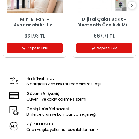
Mini El Fanı -
Dijital Çalar Saat -
Ayarlanabilir Hız -
Bluetooth Özellikli Mini
Dijital Gösterge - 5W -
Hoparlör - USB Şarjlı -
331,93 TL
667,71 TL
Karışık Renk
Işıklı
Sepete Ekle
Sepete Ekle
Hızlı Teslimat
Siparişleriniz en kısa sürede elinize ulaşır.
Güvenli Alışveriş
Güvenli ve kolay ödeme sistemi
Geniş Ürün Yelpazesi
Binlerce ürün ve kampanya seçeneği
7 / 24 DESTEK
Öneri ve şikayetlerinizi bize iletebilirsiniz.