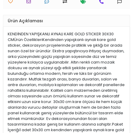
Ürün Açıklaması
KENDİNDEN YAPIŞKANLI AYNALI KARE GOLD STICKER 30X30
CMÜrün ÖzellikleriKendinden yapışkanlı aynalı kare gold
sticker, dekorasyon projelerinde pratiklik ve şıklığı bir arada
sunan özel bir üründür. Ekstra yapıştırıcıya ihtiyaç duymadan,
arka yüzeyindeki güçlü yapışkan sayesinde düz ve temiz
yüzeylere kolayca uygulanabilir. Altın renkli cam mozaik
dokusu ve aynalı yüzeyi ışığı etkili şekilde yansıtarak
bulunduğu ortama modern, ferah ve lüks bir görünüm
kazandırır. Mutfak tezgah arası, banyo duvarları, salon ve
antre duvarları, mobilya kaplamaları ve dekoratif panellerde
rahatlıkla kullanılabilir. Kaliteli cam malzemeden üretilmiş
olması sayesinde uzun ömürlü kullanım sunar ve dekoratif
etkisini uzun süre korur. 30x30 cm kare ölçüsü ile hem küçük
alanlarda vurucu detaylar oluşturmak hem de birden fazla
panel kullanarak geniş yüzeylerde bütüncül bir tasarım elde
etmek mümkündür. Ev dekorasyonundan ticari alan
tasarımlarına kadar geniş bir kullanım alanına sahiptir.Paket
İçeriği1 adet 30x30 cm kendinden yapışkanlı aynalı kare gold