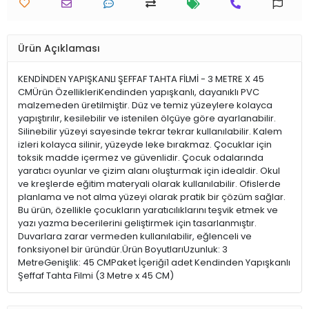
Ürün Açıklaması
KENDİNDEN YAPIŞKANLI ŞEFFAF TAHTA FİLMİ - 3 METRE X 45
CMÜrün ÖzellikleriKendinden yapışkanlı, dayanıklı PVC
malzemeden üretilmiştir. Düz ve temiz yüzeylere kolayca
yapıştırılır, kesilebilir ve istenilen ölçüye göre ayarlanabilir.
Silinebilir yüzeyi sayesinde tekrar tekrar kullanılabilir. Kalem
izleri kolayca silinir, yüzeyde leke bırakmaz. Çocuklar için
toksik madde içermez ve güvenlidir. Çocuk odalarında
yaratıcı oyunlar ve çizim alanı oluşturmak için idealdir. Okul
ve kreşlerde eğitim materyali olarak kullanılabilir. Ofislerde
planlama ve not alma yüzeyi olarak pratik bir çözüm sağlar.
Bu ürün, özellikle çocukların yaratıcılıklarını teşvik etmek ve
yazı yazma becerilerini geliştirmek için tasarlanmıştır.
Duvarlara zarar vermeden kullanılabilir, eğlenceli ve
fonksiyonel bir üründür.Ürün BoyutlarıUzunluk: 3
MetreGenişlik: 45 CMPaket İçeriği1 adet Kendinden Yapışkanlı
Şeffaf Tahta Filmi (3 Metre x 45 CM)