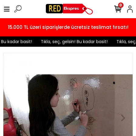
0
15.000 TL üzeri siparişlerde ücretsiz teslimat fırsatı!
! Bu kadar basit!
️ Tıkla, seç, gelsin! Bu kadar basit!
️ Tıkla, seç