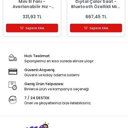
Mini El Fanı -
Dijital Çalar Saat -
Ayarlanabilir Hız -
Bluetooth Özellikli Mini
Dijital Gösterge - 5W -
Hoparlör - USB Şarjlı -
331,93 TL
667,45 TL
Karışık Renk
Işıklı
Sepete Ekle
Sepete Ekle
Hızlı Teslimat
Siparişleriniz en kısa sürede elinize ulaşır.
Güvenli Alışveriş
Güvenli ve kolay ödeme sistemi
Geniş Ürün Yelpazesi
Binlerce ürün ve kampanya seçeneği
7 / 24 DESTEK
Öneri ve şikayetlerinizi bize iletebilirsiniz.