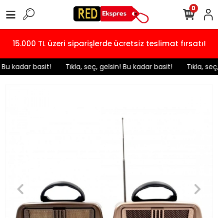
0
15.000 TL üzeri siparişlerde ücretsiz teslimat fırsatı!
! Bu kadar basit!
️ Tıkla, seç, gelsin! Bu kadar basit!
️ Tıkla, seç