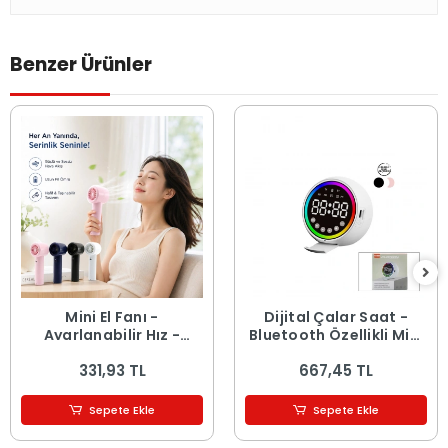
Benzer Ürünler
Mini El Fanı -
Dijital Çalar Saat -
Ayarlanabilir Hız -
Bluetooth Özellikli Mini
Dijital Gösterge - 5W -
Hoparlör - USB Şarjlı -
331,93 TL
667,45 TL
Karışık Renk
Işıklı
Sepete Ekle
Sepete Ekle