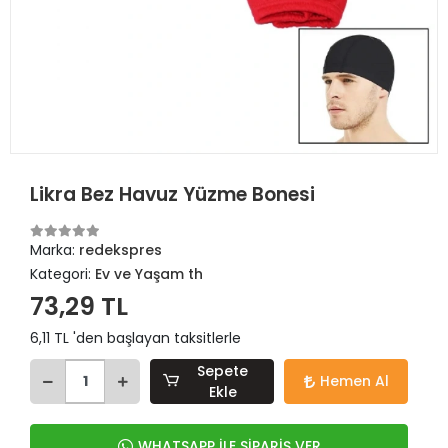
Likra Bez Havuz Yüzme Bonesi
Marka:
redekspres
Kategori:
Ev ve Yaşam th
73,29 TL
6,11 TL 'den başlayan taksitlerle
Sepete
Hemen Al
Ekle
WHATSAPP İLE SİPARİŞ VER