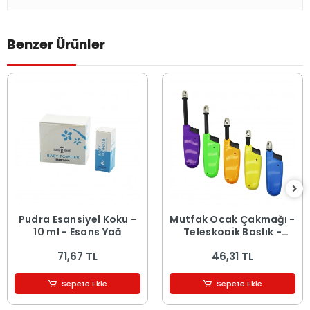
Benzer Ürünler
Pudra Esansiyel Koku -
Mutfak Ocak Çakmağı -
10 ml - Esans Yağ
Teleskopik Başlık -
Renkli
71,67 TL
46,31 TL
Sepete Ekle
Sepete Ekle