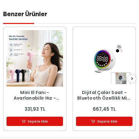
Benzer Ürünler
Mini El Fanı -
Dijital Çalar Saat -
Ayarlanabilir Hız -
Bluetooth Özellikli Mini
Dijital Gösterge - 5W -
Hoparlör - USB Şarjlı -
331,93 TL
667,45 TL
Karışık Renk
Işıklı
Sepete Ekle
Sepete Ekle