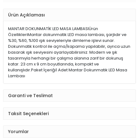
Ürün Açıklaması
MANTAR DOKUNMATİK LED MASA LAMBASIÜrün
ÖzellikleriMantar dokunmatik LED masa lambası, şarjlıdır ve
%30, %60, %100 ışık seviyeleriyle dimleme işlevi sunar.
Dokunmatik kontrol ile açma/kapama yapılabilir, ayrıca uzun
basarak ışık seviyesini ayarlayabilirsiniz. Modern ve şık
tasarımıyla herhangi bir çalışma alanına zarif bir dokunuş
katar. 23 cm x 9 cm boyutlarında, kompakt ve
kullanışlıdır.Paket İçeriği1 Adet Mantar Dokunmatik LED Masa
Lambası
Garanti ve Teslimat
Taksit Seçenekleri
Yorumlar