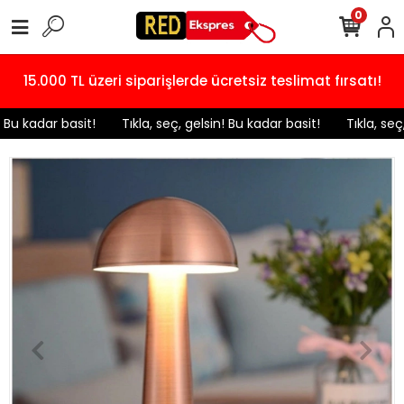
0
15.000 TL üzeri siparişlerde ücretsiz teslimat fırsatı!
 Bu kadar basit!
️ Tıkla, seç, gelsin! Bu kadar basit!
️ Tıkla, seç