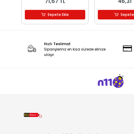
71,67 TL
46,31 
Sepete Ekle
Sepete
Hızlı Teslimat
Siparişleriniz en kısa sürede elinize
ulaşır.