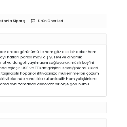
efonla Sipariş
Ürün Önerileri
spor araba görünümü ile hem göz alıcı bir dekor hem
aylı hatları, parlak mavi dış yüzeyi ve dinamik
net ve dengeli yayılmasını sağlayarak müzik keyfini
e eşleşir. USB ve TF kart girişleri, sevdiğiniz müzikleri
k taşınabilir hoparlör ihtiyacınıza mükemmel bir çözüm
ktivitelerinde rahatlıkla kullanılabilir.Hem yetişkinlere
 ortama aynı zamanda dekoratif bir obje görünümü