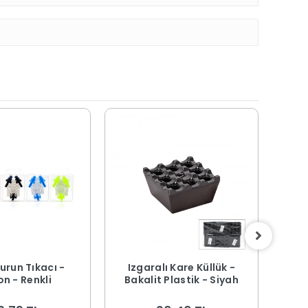
urun Tıkacı -
Izgaralı Kare Küllük -
Buz
on - Renkli
Bakalit Plastik - Siyah
Kapa