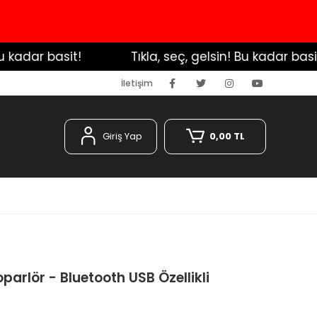
adar basit!
️ Tıkla, seç, gelsin! Bu kadar basit!
İletişim
Giriş Yap
0,00 TL
arlör - Bluetooth USB Özellikli