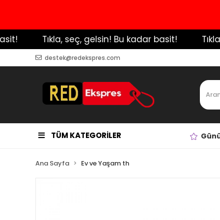
!
️ Tıkla, seç, gelsin! Bu kadar basit!
️ Tıkla, 
destek@redekspres.com
TÜM KATEGORİLER
Günü
Ana Sayfa
Ev ve Yaşam th