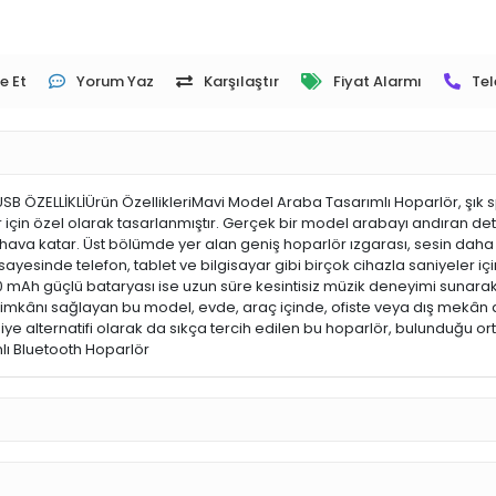
e Et
Yorum Yaz
Karşılaştır
Fiyat Alarmı
Tel
ÖZELLİKLİÜrün ÖzellikleriMavi Model Araba Tasarımlı Hoparlör, şık 
r için özel olarak tasarlanmıştır. Gerçek bir model arabayı andıran det
ava katar. Üst bölümde yer alan geniş hoparlör ızgarası, sesin daha 
esinde telefon, tablet ve bilgisayar gibi birçok cihazla saniyeler içind
0 mAh güçlü bataryası ise uzun süre kesintisiz müzik deneyimi sunara
 şarj imkânı sağlayan bu model, evde, araç içinde, ofiste veya dış mekân a
iye alternatifi olarak da sıkça tercih edilen bu hoparlör, bulunduğu
lı Bluetooth Hoparlör