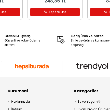
TL
248,86 TL
8
 Ekle
Sepete Ekle
Güvenli Alışveriş
Geniş Ürün Yelpazesi
Güvenli ve kolay ödeme
Binlerce ürün ve kampan
sistemi
seçeneği
Kurumsal
Kategoriler
Hakkımızda
Ev ve Yaşam th
İletişim
Evcil Hayvan Ürünleri