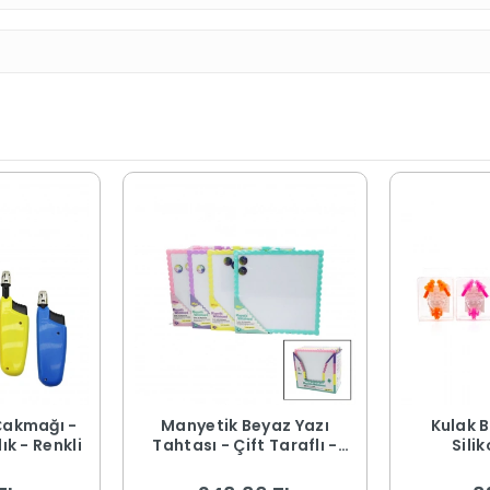
Çakmağı -
Manyetik Beyaz Yazı
Kulak B
ık - Renkli
Tahtası - Çift Taraflı -
Silik
29x29 cm - Renkli Çerçeve