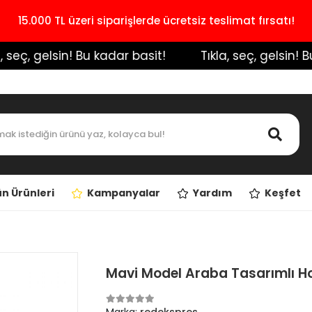
15.000 TL üzeri siparişlerde ücretsiz teslimat fırsatı!
seç, gelsin! Bu kadar basit!
️ Tıkla, seç, gelsin! Bu k
n Ürünleri
Kampanyalar
Yardım
Keşfet
Mavi Model Araba Tasarımlı Hop