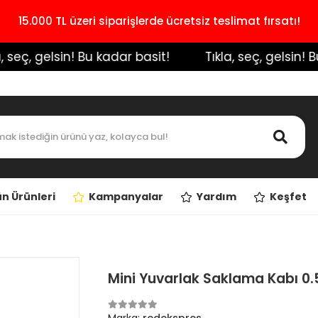
15.000 TL üzeri siparişlerde ücretsiz teslimat fırsatı!
seç, gelsin! Bu kadar basit!
️ Tıkla, seç, gelsin! Bu 
n Ürünleri
Kampanyalar
Yardım
Keşfet
Mini Yuvarlak Saklama Kabı 0.5