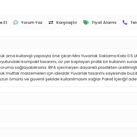
e Et
Yorum Yaz
Karşılaştır
Fiyat Alarmı
Tel
k ama kullanışlı yapısıyla öne çıkan Mini Yuvarlak Saklama Kabı 0.5 Li
oyutundaki kompakt tasarımı, az yer kaplayan pratik bir kullanım sunar
r koruma sağlayabilirsiniz. BPA içermeyen dayanıklı plastikten üretil
a küçük mutfak malzemeleri için idealdir.Yuvarlak tasarımı sayesinde 
n uzun ömürlü ve güvenli şekilde kullanılmasını sağlar.Paket İçeriği1 adet