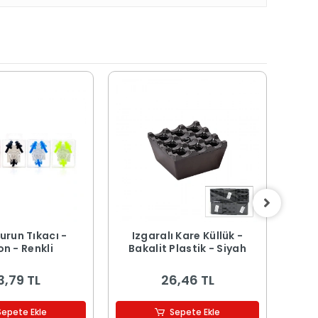
urun Tıkacı -
Izgaralı Kare Küllük -
Buz
on - Renkli
Bakalit Plastik - Siyah
Kapa
3,79 TL
26,46 TL
Sepete Ekle
Sepete Ekle