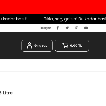
kadar basit!
️ Tıkla, seç, gelsin! Bu kadar basit!
İletişim
Giriş Yap
0,00 TL
 Litre