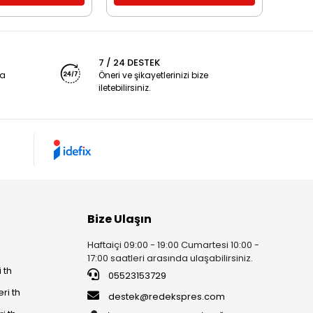
7 / 24 DESTEK
ya
Öneri ve şikayetlerinizi bize
iletebilirsiniz.
Bize Ulaşın
Haftaiçi 09:00 - 19:00 Cumartesi 10:00 -
17:00 saatleri arasında ulaşabilirsiniz.
 th
05523153729
ri th
destek@redekspres.com