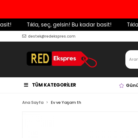
!
️ Tıkla, seç, gelsin! Bu kadar basit!
️ Tıkla, 
destek@redekspres.com
TÜM KATEGORİLER
Günü
Ana Sayfa
Ev ve Yaşam th