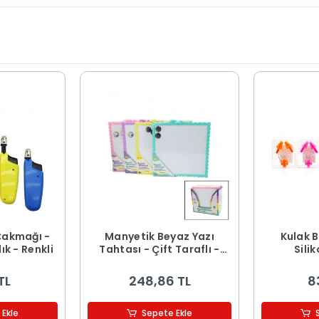
Çakmağı -
Manyetik Beyaz Yazı
Kulak B
ık - Renkli
Tahtası - Çift Taraflı -
Silik
29x29 cm - Renkli Çerçeve
TL
248,86 TL
8
 Ekle
Sepete Ekle