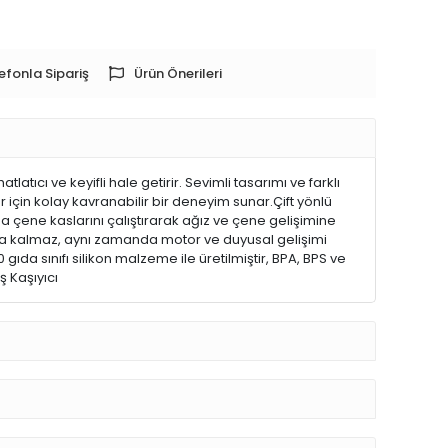
efonla Sipariş
Ürün Önerileri
tıcı ve keyifli hale getirir. Sevimli tasarımı ve farklı
r için kolay kavranabilir bir deneyim sunar.Çift yönlü
ene kaslarını çalıştırarak ağız ve çene gelişimine
kla kalmaz, aynı zamanda motor ve duyusal gelişimi
ıda sınıfı silikon malzeme ile üretilmiştir, BPA, BPS ve
ş Kaşıyıcı