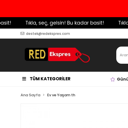
!
️ Tıkla, seç, gelsin! Bu kadar basit!
️ Tıkla, 
destek@redekspres.com
TÜM KATEGORİLER
Günü
Ana Sayfa
Ev ve Yaşam th