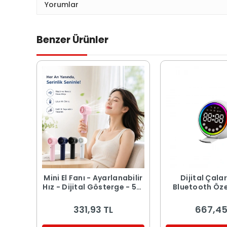
Yorumlar
Benzer Ürünler
Mini El Fanı - Ayarlanabilir
Dijital Çala
Hız - Dijital Gösterge - 5W
Bluetooth Özel
- Karışık Renk
Hoparlör - USB
Işıklı
331,93 TL
667,45