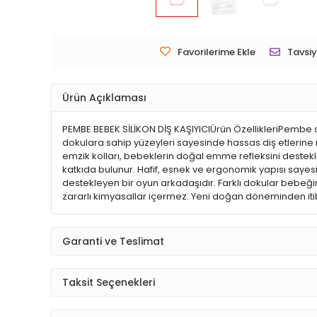
Favorilerime Ekle
Tavsiy
Ürün Açıklaması
PEMBE BEBEK SİLİKON DİŞ KAŞIYICIÜrün ÖzellikleriPembe sili
dokulara sahip yüzeyleri sayesinde hassas diş etlerine na
emzik kolları, bebeklerin doğal emme refleksini deste
katkıda bulunur. Hafif, esnek ve ergonomik yapısı saye
destekleyen bir oyun arkadaşıdır. Farklı dokular bebeğin 
zararlı kimyasallar içermez. Yeni doğan döneminden itib
Garanti ve Teslimat
Taksit Seçenekleri