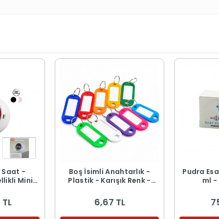
r Saat -
Boş İsimli Anahtarlık -
Pudra Esa
likli Mini
Plastik - Karışık Renk -
ml -
 Şarjlı -
Kişiselleştirilebilir
 TL
6,67 TL
7