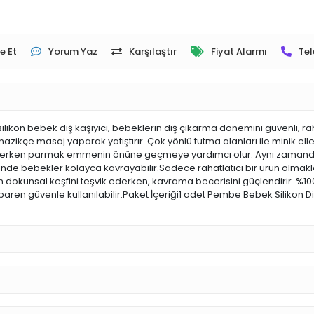
e Et
Yorum Yaz
Karşılaştır
Fiyat Alarmı
Tel
kon bebek diş kaşıyıcı, bebeklerin diş çıkarma dönemini güvenli, rahatla
zikçe masaj yaparak yatıştırır. Çok yönlü tutma alanları ile minik elle
klerken parmak emmenin önüne geçmeye yardımcı olur. Aynı zamanda ç
sinde bebekler kolayca kavrayabilir.Sadece rahatlatıcı bir ürün olma
dokunsal keşfini teşvik ederken, kavrama becerisini güçlendirir. %100 g
aren güvenle kullanılabilir.Paket İçeriği1 adet Pembe Bebek Silikon Di