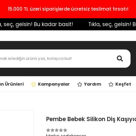
15.000 TL üzeri siparişlerde ücretsiz teslimat fırsatı!
seç, gelsin! Bu kadar basit!
️ Tıkla, seç, gelsin! Bu 
n Ürünleri
Kampanyalar
Yardım
Keşfet
Pembe Bebek Silikon Diş Kaşıyı