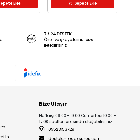
Sepete Ekle
Sepete Ekle
7 / 24 DESTEK
ya
Öneri ve şikayetlerinizi bize
iletebilirsiniz.
Bize Ulaşın
Haftaiçi 09:00 - 19:00 Cumartesi 10:00 -
17:00 saatleri arasında ulaşabilirsiniz.
 th
05523153729
ri th
destek@redekspres.com