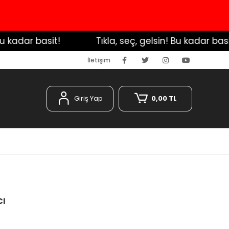
kadar basit!
️ Tıkla, seç, gelsin! Bu kadar basit!
İletişim
Giriş Yap
0,00 TL
cı