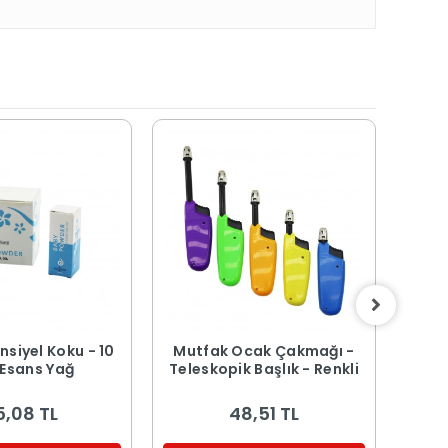
nsiyel Koku - 10
Mutfak Ocak Çakmağı -
Ma
 Esans Yağ
Teleskopik Başlık - Renkli
Tah
29x2
5,08 TL
48,51 TL