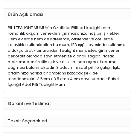
Ürün Açıklaması
PİLLİ TEALIGHT MUMÜrün ÖzellikleriPilli led tealight mum,
romantik akşam yemekleri için masanıza hoş bir ışık ekler.
Hem evlerde hem de kafelerde, ofislerde ve otellerde
kolaylıkla kullanılabilen bu mum, LED ışığı sayesinde kullanımı
oldukça pratik bir üründür. Tealight mum, istediğiniz yerleri
dekoratif olarak dizayn etmenize olanak sağlar. Plastik
malzemeden üretilmiştir ve alt kısmında açma-kapama
düğmesi bulunmaktadır. 3 adet mini saat pili ile çalışır. Işık,
ortamınıza harika bir ambians katacak şekilde
tasarlanmıştır. 3.5 cm x 3.5 cm x 4 cm boyutundadır.Paket
İçeriği1 Adet Pilli Tealight Mum
Garanti ve Teslimat
Taksit Seçenekleri