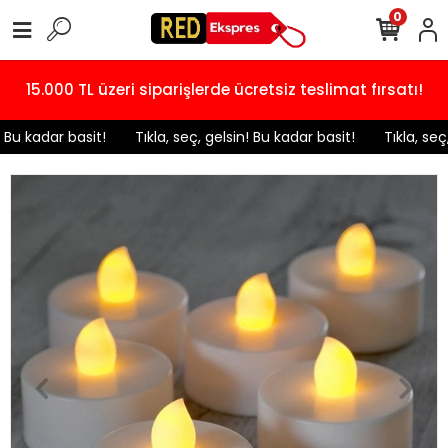
0
15.000 TL üzeri siparişlerde ücretsiz teslimat fırsatı!
! Bu kadar basit!
️ Tıkla, seç, gelsin! Bu kadar basit!
️ Tıkla, seç