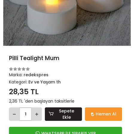
Pilli Tealight Mum
Marka:
redekspres
Kategori:
Ev ve Yaşam th
28,35 TL
2,36 TL 'den başlayan taksitlerle
Sepete
Hemen Al
Ekle
WHATSAPP İLE SİPARİŞ VER