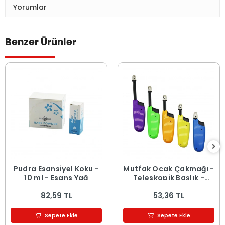
Yorumlar
Benzer Ürünler
Pudra Esansiyel Koku -
Mutfak Ocak Çakmağı -
10 ml - Esans Yağ
Teleskopik Başlık -
Renkli
82,59 TL
53,36 TL
Sepete Ekle
Sepete Ekle