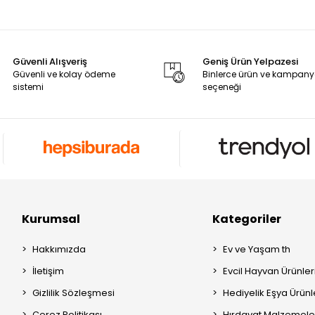
Güvenli Alışveriş
Geniş Ürün Yelpazesi
Güvenli ve kolay ödeme
Binlerce ürün ve kampan
sistemi
seçeneği
Kurumsal
Kategoriler
Hakkımızda
Ev ve Yaşam th
İletişim
Evcil Hayvan Ürünleri
Gizlilik Sözleşmesi
Hediyelik Eşya Ürünle
Çerez Politikası
Hırdavat Malzemeler