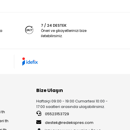
7 / 24 DESTEK
ya
Öneri ve şikayetlerinizi bize
iletebilirsiniz.
Bize Ulaşın
Haftaiçi 09:00 - 19:00 Cumartesi 10:00 -
17:00 saatleri arasında ulaşabilirsiniz.
 th
05523153729
ri th
destek@redekspres.com
i th