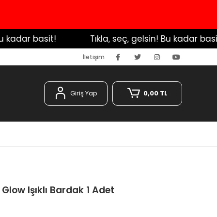
adar basit!
️ Tıkla, seç, gelsin! Bu kadar basit!
İletişim
Giriş Yap
0,00 TL
 Glow Işıklı Bardak 1 Adet