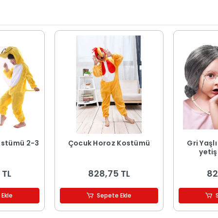
ostümü 2-3
Çocuk Horoz Kostümü
Gri Yaşl
yeti
 TL
828,75 TL
82
 Ekle
Sepete Ekle