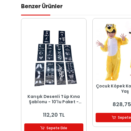
Benzer Ürünler
Çocuk Köpek K
Yaş
Karışık Desenli Tüp Kına
Şablonu - 10'lu Paket -
828,75
8x20 cm
112,20 TL
Sepete
Sepete Ekle