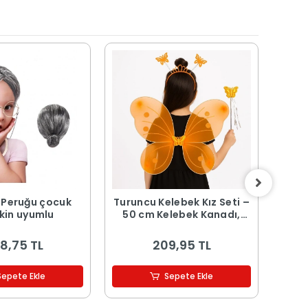
ı Peruğu çocuk
Turuncu Kelebek Kız Seti –
Zorr
şkin uyumlu
50 cm Kelebek Kanadı,
Ma
Taç ve Asa
8,75 TL
209,95 TL
Sepete Ekle
Sepete Ekle