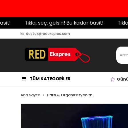
!
️ Tıkla, seç, gelsin! Bu kadar basit!
️ Tıkla, s
destek@redekspres.com
TÜM KATEGORİLER
Günü
Ana Sayfa
Parti & Organizasyon th