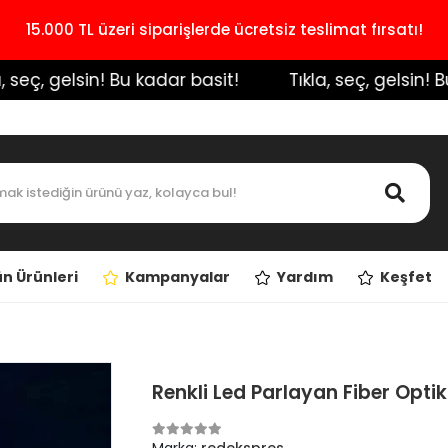
15.000 TL üzeri siparişlerde ücretsiz teslimat fırsatı!
eç, gelsin! Bu kadar basit!
️ Tıkla, seç, gelsin! Bu k
n Ürünleri
Kampanyalar
Yardım
Keşfet
Renkli Led Parlayan Fiber Optik