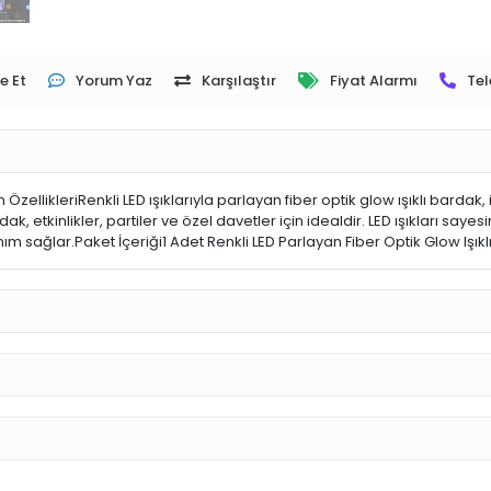
e Et
Yorum Yaz
Karşılaştır
Fiyat Alarmı
Tel
ellikleriRenkli LED ışıklarıyla parlayan fiber optik glow ışıklı bardak
k, etkinlikler, partiler ve özel davetler için idealdir. LED ışıkları sa
anım sağlar.Paket İçeriği1 Adet Renkli LED Parlayan Fiber Optik Glow Işık