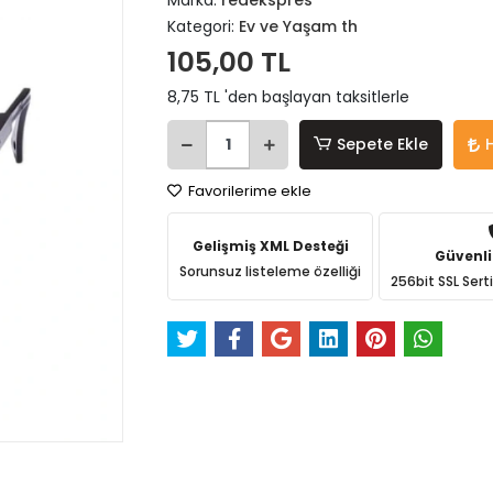
Marka:
redekspres
Kategori:
Ev ve Yaşam th
105,00 TL
8,75 TL 'den başlayan taksitlerle
Sepete Ekle
Favorilerime ekle
Gelişmiş XML Desteği
Güvenli
Sorunsuz listeleme özelliği
256bit SSL Sert