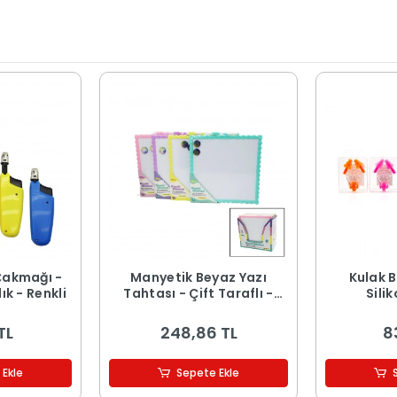
Çakmağı -
Manyetik Beyaz Yazı
Kulak B
ık - Renkli
Tahtası - Çift Taraflı -
Silik
29x29 cm - Renkli Çerçeve
TL
248,86 TL
8
 Ekle
Sepete Ekle