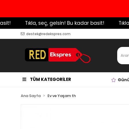
!
️ Tıkla, seç, gelsin! Bu kadar basit!
️ Tıkla, 
destek@redekspres.com
TÜM KATEGORİLER
Günü
Ana Sayfa
Ev ve Yaşam th