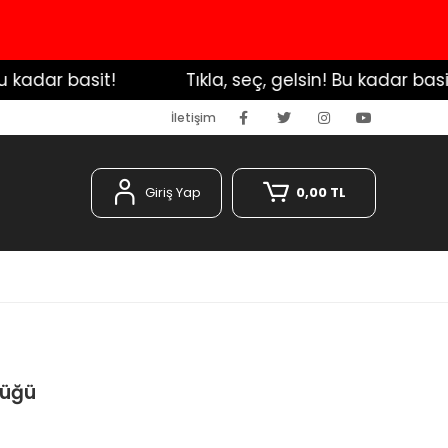
kadar basit!
️ Tıkla, seç, gelsin! Bu kadar basit!
İletişim
Giriş Yap
0,00 TL
lüğü