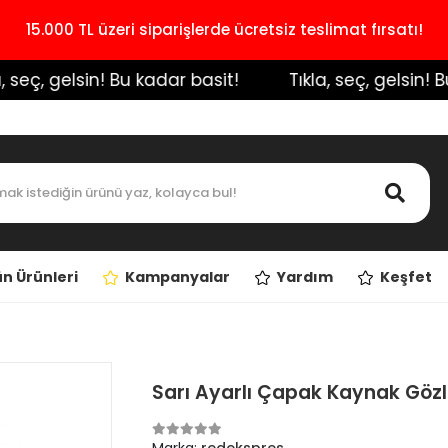
15.000 TL üzeri siparişlerde ücretsiz teslimat fırsatı!
seç, gelsin! Bu kadar basit!
️ Tıkla, seç, gelsin! Bu 
n Ürünleri
Kampanyalar
Yardım
Keşfet
Sarı Ayarlı Çapak Kaynak Göz