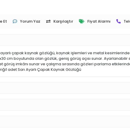
e Et
Yorum Yaz
Karşılaştır
Fiyat Alarmı
Tel
yarlı çapak kaynak gözlüğü, kaynak işlemleri ve metal kesimlerinde gö
x30 cm boyutunda olan gözlük, geniş görüş açısı sunar. Ayarlanabilir 
t görüş imkânı sunar ve çalışma sırasında gözleri parlama etkilerinden 
çeriği1 adet Sarı Ayarlı Çapak Kaynak Gözlüğü