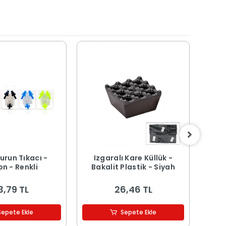
urun Tıkacı -
Izgaralı Kare Küllük -
Buz
on - Renkli
Bakalit Plastik - Siyah
Kapa
3,79 TL
26,46 TL
Sepete Ekle
Sepete Ekle