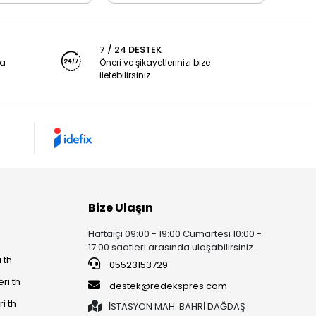
7 / 24 DESTEK
ya
Öneri ve şikayetlerinizi bize
iletebilirsiniz.
Bize Ulaşın
Haftaiçi 09:00 - 19:00 Cumartesi 10:00 -
17:00 saatleri arasında ulaşabilirsiniz.
 th
05523153729
ri th
destek@redekspres.com
i th
İSTASYON MAH. BAHRİ DAĞDAŞ