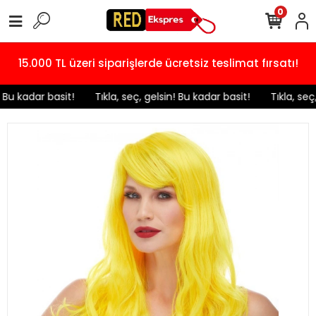
0
15.000 TL üzeri siparişlerde ücretsiz teslimat fırsatı!
! Bu kadar basit!
️ Tıkla, seç, gelsin! Bu kadar basit!
️ Tıkla, seç