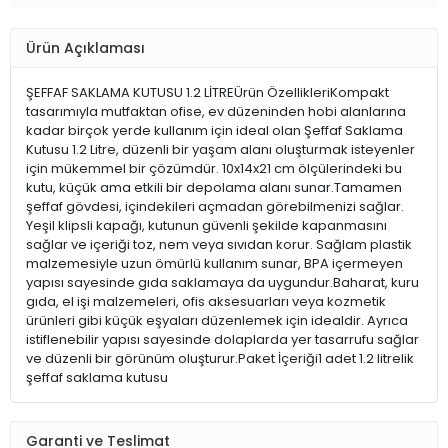
Ürün Açıklaması
ŞEFFAF SAKLAMA KUTUSU 1.2 LİTREÜrün ÖzellikleriKompakt
tasarımıyla mutfaktan ofise, ev düzeninden hobi alanlarına
kadar birçok yerde kullanım için ideal olan Şeffaf Saklama
Kutusu 1.2 Litre, düzenli bir yaşam alanı oluşturmak isteyenler
için mükemmel bir çözümdür. 10x14x21 cm ölçülerindeki bu
kutu, küçük ama etkili bir depolama alanı sunar.Tamamen
şeffaf gövdesi, içindekileri açmadan görebilmenizi sağlar.
Yeşil klipsli kapağı, kutunun güvenli şekilde kapanmasını
sağlar ve içeriği toz, nem veya sıvıdan korur. Sağlam plastik
malzemesiyle uzun ömürlü kullanım sunar, BPA içermeyen
yapısı sayesinde gıda saklamaya da uygundur.Baharat, kuru
gıda, el işi malzemeleri, ofis aksesuarları veya kozmetik
ürünleri gibi küçük eşyaları düzenlemek için idealdir. Ayrıca
istiflenebilir yapısı sayesinde dolaplarda yer tasarrufu sağlar
ve düzenli bir görünüm oluşturur.Paket İçeriği1 adet 1.2 litrelik
şeffaf saklama kutusu
Garanti ve Teslimat