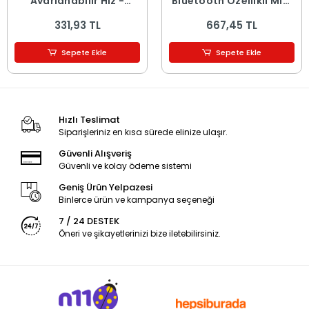
Ayarlanabilir Hız -
Bluetooth Özellikli Mini
Dijital Gösterge - 5W -
Hoparlör - USB Şarjlı -
331,93 TL
667,45 TL
Karışık Renk
Işıklı
Sepete Ekle
Sepete Ekle
Hızlı Teslimat
Siparişleriniz en kısa sürede elinize ulaşır.
Güvenli Alışveriş
Güvenli ve kolay ödeme sistemi
Geniş Ürün Yelpazesi
Binlerce ürün ve kampanya seçeneği
7 / 24 DESTEK
Öneri ve şikayetlerinizi bize iletebilirsiniz.