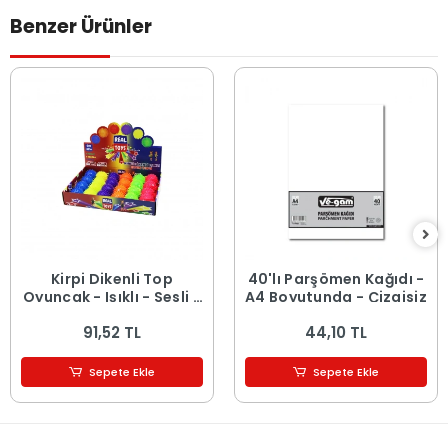
Benzer Ürünler
Kirpi Dikenli Top
40'lı Parşömen Kağıdı -
Oyuncak - Işıklı - Sesli -
A4 Boyutunda - Çizgisiz
Renkli
91,52 TL
44,10 TL
Sepete Ekle
Sepete Ekle