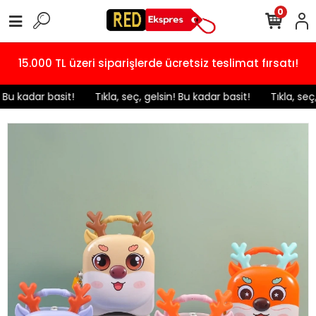
0
15.000 TL üzeri siparişlerde ücretsiz teslimat fırsatı!
! Bu kadar basit!
️ Tıkla, seç, gelsin! Bu kadar basit!
️ Tıkla, seç