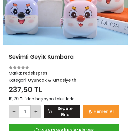
Sevimli Geyik Kumbara
Marka:
redekspres
Kategori:
Oyuncak & Kırtasiye th
237,50 TL
19,79 TL 'den başlayan taksitlerle
Sepete
Hemen Al
Ekle
WHATSAPP İLE SİPARİŞ VER