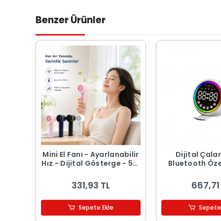
Benzer Ürünler
Mini El Fanı - Ayarlanabilir
Dijital Çala
Hız - Dijital Gösterge - 5W
Bluetooth Özel
- Karışık Renk
Hoparlör - USB
Işıklı
331,93 TL
667,71
Sepete Ekle
Sepete