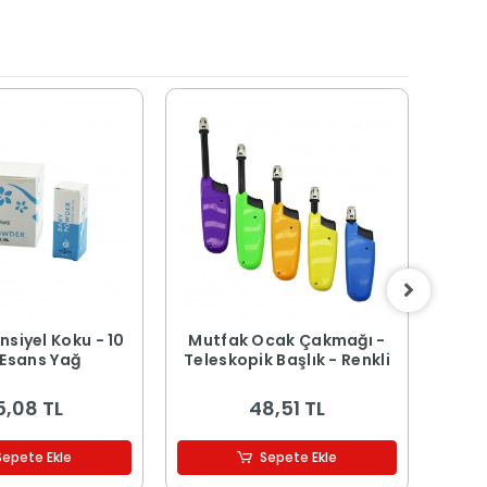
nsiyel Koku - 10
Mutfak Ocak Çakmağı -
Ma
 Esans Yağ
Teleskopik Başlık - Renkli
Tah
29x2
5,08 TL
48,51 TL
Sepete Ekle
Sepete Ekle