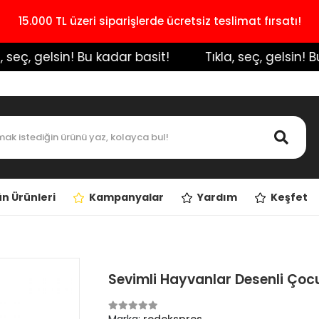
15.000 TL üzeri siparişlerde ücretsiz teslimat fırsatı!
seç, gelsin! Bu kadar basit!
️ Tıkla, seç, gelsin! Bu k
n Ürünleri
Kampanyalar
Yardım
Keşfet
Sevimli Hayvanlar Desenli Çoc