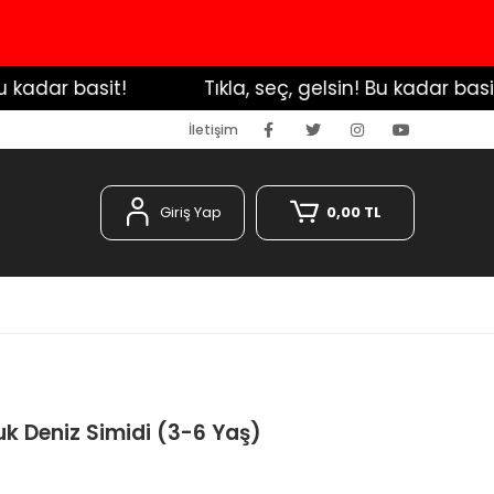
adar basit!
️ Tıkla, seç, gelsin! Bu kadar basit!
İletişim
Giriş Yap
0,00 TL
uk Deniz Simidi (3-6 Yaş)