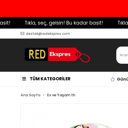
!
️ Tıkla, seç, gelsin! Bu kadar basit!
️ Tıkla, 
destek@redekspres.com
TÜM KATEGORİLER
Günü
Ana Sayfa
Ev ve Yaşam th