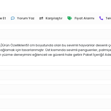
e Et
Yorum Yaz
Karşılaştır
Fiyat Alarmı
Tel
Ürün Özellikleri51 cm boyutunda olan bu sevimli hayvanlar desenli çoc
sağlamak için tasarlanmıştır. Üst kısmında sevimli penguenler, palmiy
in yüzme deneyimini eğlenceli ve güvenli hale getirir.Paket İçeriği1 A