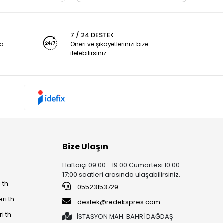
7 / 24 DESTEK
ya
Öneri ve şikayetlerinizi bize
iletebilirsiniz.
Bize Ulaşın
Haftaiçi 09:00 - 19:00 Cumartesi 10:00 -
17:00 saatleri arasında ulaşabilirsiniz.
 th
05523153729
ri th
destek@redekspres.com
i th
İSTASYON MAH. BAHRİ DAĞDAŞ