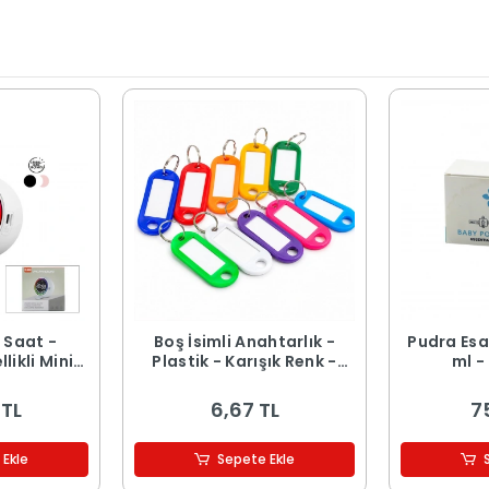
r Saat -
Boş İsimli Anahtarlık -
Pudra Esa
likli Mini
Plastik - Karışık Renk -
ml -
 Şarjlı -
Kişiselleştirilebilir
 TL
6,67 TL
7
 Ekle
Sepete Ekle