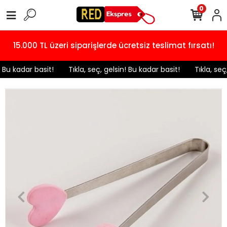
0
15.000 TL üzeri siparişlerde ücretsiz teslimat fırsatı!
! Bu kadar basit!
️ Tıkla, seç, gelsin! Bu kadar basit!
️ Tıkla, seç