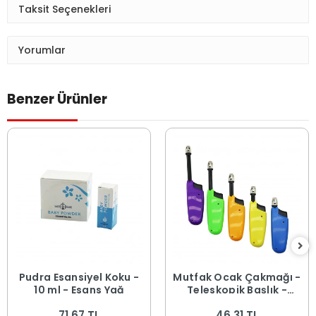
Taksit Seçenekleri
Yorumlar
Benzer Ürünler
Pudra Esansiyel Koku -
Mutfak Ocak Çakmağı -
10 ml - Esans Yağ
Teleskopik Başlık -
Renkli
71,67 TL
46,31 TL