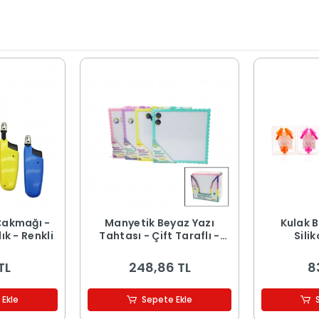
Çakmağı -
Manyetik Beyaz Yazı
Kulak B
ık - Renkli
Tahtası - Çift Taraflı -
Silik
29x29 cm - Renkli Çerçeve
TL
248,86 TL
8
 Ekle
Sepete Ekle