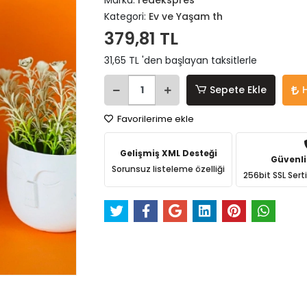
Marka:
redekspres
Kategori:
Ev ve Yaşam th
379,81 TL
31,65 TL 'den başlayan taksitlerle
Sepete Ekle
Favorilerime ekle
Gelişmiş XML Desteği
Güvenli
Sorunsuz listeleme özelliği
256bit SSL Sert