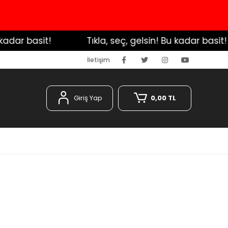
ar basit!
️ Tıkla, seç, gelsin! Bu kadar basit!
İletişim
Giriş Yap
0,00 TL