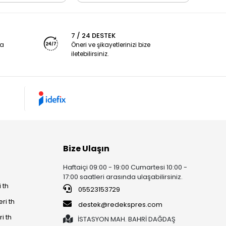
7 / 24 DESTEK
ya
Öneri ve şikayetlerinizi bize
iletebilirsiniz.
Bize Ulaşın
Haftaiçi 09:00 - 19:00 Cumartesi 10:00 -
17:00 saatleri arasında ulaşabilirsiniz.
 th
05523153729
ri th
destek@redekspres.com
i th
İSTASYON MAH. BAHRİ DAĞDAŞ