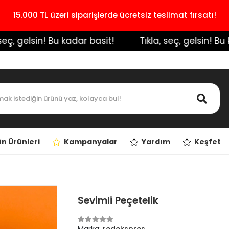
15.000 TL üzeri siparişlerde ücretsiz teslimat fırsatı!
, gelsin! Bu kadar basit!
️ Tıkla, seç, gelsin! Bu kad
n Ürünleri
Kampanyalar
Yardım
Keşfet
Sevimli Peçetelik