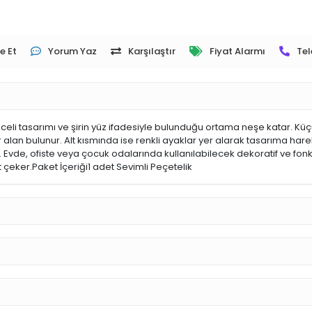
e Et
Yorum Yaz
Karşılaştır
Fiyat Alarmı
Tel
nceli tasarımı ve şirin yüz ifadesiyle bulunduğu ortama neşe katar. Küç
 alan bulunur. Alt kısmında ise renkli ayaklar yer alarak tasarıma hare
r. Evde, ofiste veya çocuk odalarında kullanılabilecek dekoratif ve fonk
çeker.Paket İçeriği1 adet Sevimli Peçetelik