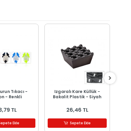
urun Tıkacı -
Izgaralı Kare Küllük -
Buz
on - Renkli
Bakalit Plastik - Siyah
Kapa
3,79 TL
26,46 TL
Sepete Ekle
Sepete Ekle