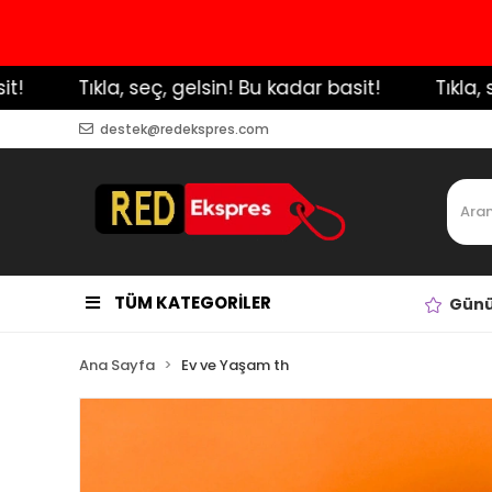
️ Tıkla, seç, gelsin! Bu kadar basit!
️ Tıkla, seç
destek@redekspres.com
TÜM KATEGORİLER
Günü
Ana Sayfa
Ev ve Yaşam th