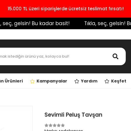
15.000 TL üzeri siparişlerde ücretsiz teslimat fırsatı!
seç, gelsin! Bu kadar basit!
️ Tıkla, seç, gelsin! Bu k
n Ürünleri
Kampanyalar
Yardım
Keşfet
Sevimli Peluş Tavşan