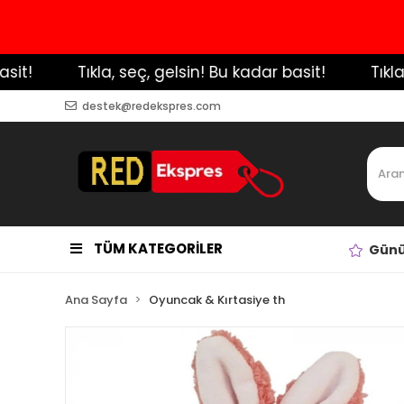
!
️ Tıkla, seç, gelsin! Bu kadar basit!
️ Tıkla, 
destek@redekspres.com
TÜM KATEGORİLER
Günü
Ana Sayfa
Oyuncak & Kırtasiye th