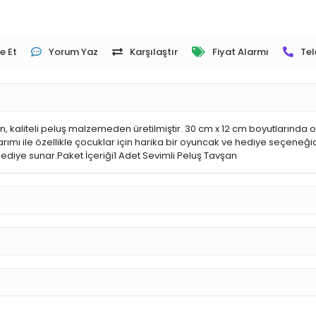
e Et
Yorum Yaz
Karşılaştır
Fiyat Alarmı
Tel
 kaliteli peluş malzemeden üretilmiştir. 30 cm x 12 cm boyutlarında ola
ımı ile özellikle çocuklar için harika bir oyuncak ve hediye seçeneği
 hediye sunar.Paket İçeriği1 Adet Sevimli Peluş Tavşan