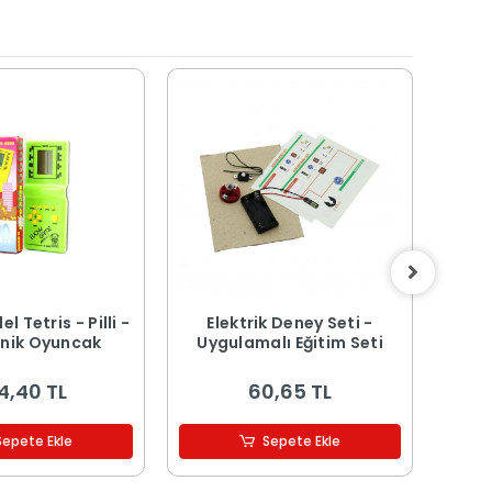
l Tetris - Pilli -
Elektrik Deney Seti -
Tük
onik Oyuncak
Uygulamalı Eğitim Seti
Renk
4,40 TL
60,65 TL
Sepete Ekle
Sepete Ekle