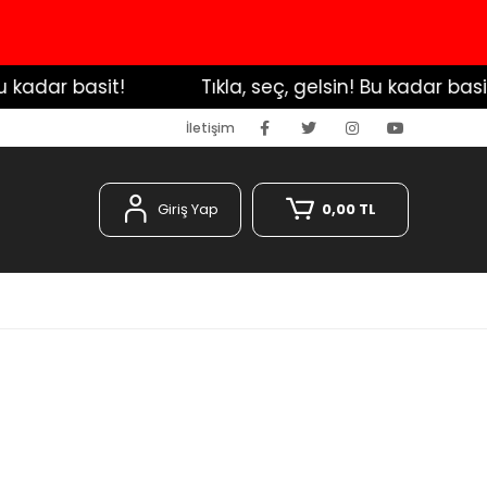
adar basit!
️ Tıkla, seç, gelsin! Bu kadar basit!
İletişim
Giriş Yap
0,00 TL