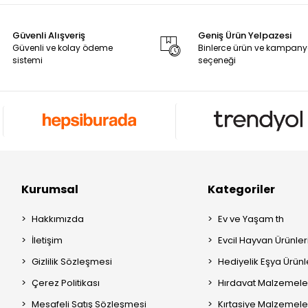
Güvenli Alışveriş
Geniş Ürün Yelpazesi
Güvenli ve kolay ödeme
Binlerce ürün ve kampan
sistemi
seçeneği
Kurumsal
Kategoriler
Hakkımızda
Ev ve Yaşam th
İletişim
Evcil Hayvan Ürünleri
Gizlilik Sözleşmesi
Hediyelik Eşya Ürünle
Çerez Politikası
Hırdavat Malzemeler
Mesafeli Satış Sözleşmesi
Kırtasiye Malzemeler