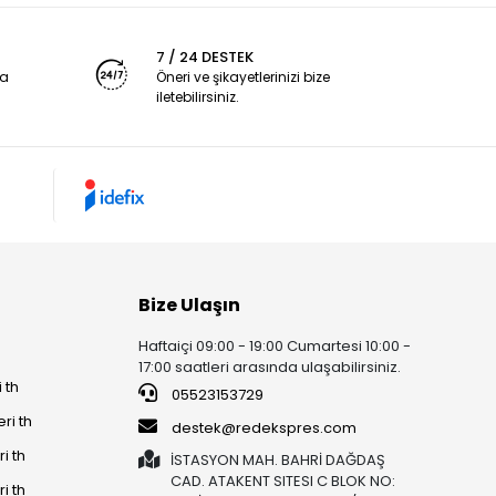
7 / 24 DESTEK
ya
Öneri ve şikayetlerinizi bize
iletebilirsiniz.
Bize Ulaşın
Haftaiçi 09:00 - 19:00 Cumartesi 10:00 -
17:00 saatleri arasında ulaşabilirsiniz.
 th
05523153729
ri th
destek@redekspres.com
i th
İSTASYON MAH. BAHRİ DAĞDAŞ
CAD. ATAKENT SITESI C BLOK NO:
i th