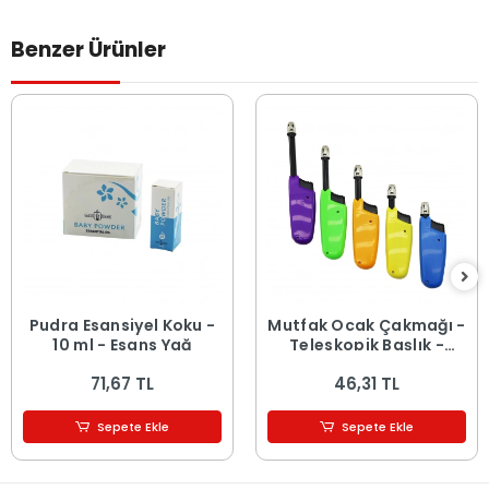
Benzer Ürünler
Pudra Esansiyel Koku -
Mutfak Ocak Çakmağı -
10 ml - Esans Yağ
Teleskopik Başlık -
Renkli
71,67 TL
46,31 TL
Sepete Ekle
Sepete Ekle