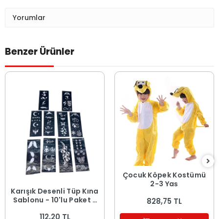
Yorumlar
Benzer Ürünler
Çocuk Köpek Kostümü
2-3 Yaş
Karışık Desenli Tüp Kına
Şablonu - 10'lu Paket -
828,75 TL
8x20 cm
112,20 TL