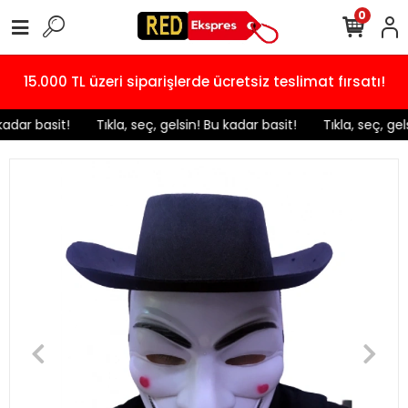
0
15.000 TL üzeri siparişlerde ücretsiz teslimat fırsatı!
kadar basit!
️ Tıkla, seç, gelsin! Bu kadar basit!
️ Tıkla, seç, gel