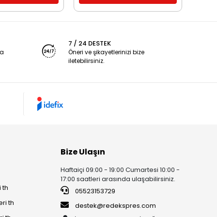
7 / 24 DESTEK
ya
Öneri ve şikayetlerinizi bize
iletebilirsiniz.
Bize Ulaşın
Haftaiçi 09:00 - 19:00 Cumartesi 10:00 -
17:00 saatleri arasında ulaşabilirsiniz.
 th
05523153729
ri th
destek@redekspres.com