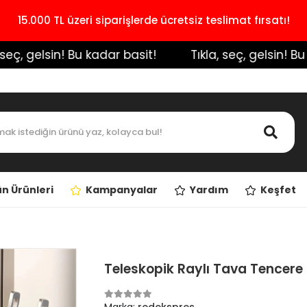
15.000 TL üzeri siparişlerde ücretsiz teslimat fırsatı!
ç, gelsin! Bu kadar basit!
️ Tıkla, seç, gelsin! Bu ka
n Ürünleri
Kampanyalar
Yardım
Keşfet
Teleskopik Raylı Tava Tencere