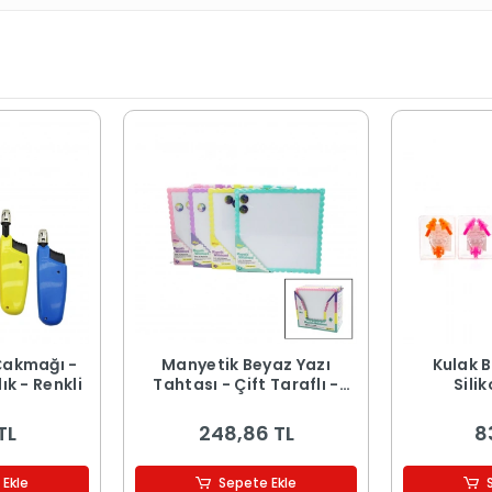
Çakmağı -
Manyetik Beyaz Yazı
Kulak B
ık - Renkli
Tahtası - Çift Taraflı -
Silik
29x29 cm - Renkli Çerçeve
TL
248,86 TL
8
 Ekle
Sepete Ekle