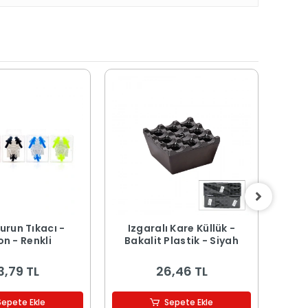
urun Tıkacı -
Izgaralı Kare Küllük -
Buz
on - Renkli
Bakalit Plastik - Siyah
Kapa
3,79 TL
26,46 TL
Sepete Ekle
Sepete Ekle