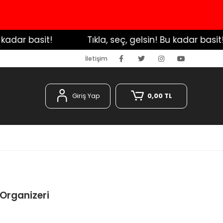
dar basit!
️ Tıkla, seç, gelsin! Bu kadar basit!
İletişim
Giriş Yap
0,00 TL
 Organizeri