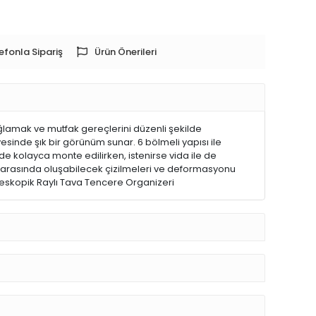
efonla Sipariş
Ürün Önerileri
ğlamak ve mutfak gereçlerini düzenli şekilde
sinde şık bir görünüm sunar. 6 bölmeli yapısı ile
e kolayca monte edilirken, istenirse vida ile de
ar arasında oluşabilecek çizilmeleri ve deformasyonu
eskopik Raylı Tava Tencere Organizeri