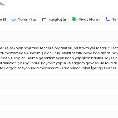
e Et
Yorum Yaz
Karşılaştır
Fiyat Alarmı
Tel
riTeleskopik raylı tava tencere organizeri, mutfakta yer tasarrufu sa
etal malzemeden üretilmiş olan ürün, elektrostatik boya kaplaması saye
ştirmenizi sağlar. Delme gerektirmeyen nano yapışkan bantlar sayesind
 kullanımlar için uygundur. Kaymaz yapısı ve sağlam gövdesi ile taval
utfak organizasyonunda maksimum verim sunar.Paket İçeriği1 Adet Tel