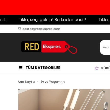
️ Tıkla, seç, gelsin! Bu kadar basit!
️ Tıkla, se
destek@redekspres.com
TÜM KATEGORİLER
Günü
Ana Sayfa
Ev ve Yaşam th