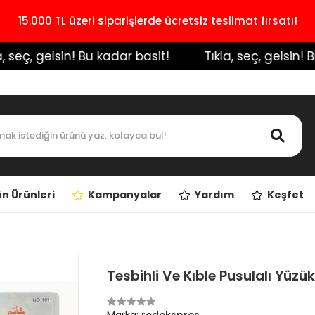
15.000 TL üzeri siparişlerde ücretsiz teslimat fırsatı!
seç, gelsin! Bu kadar basit!
️ Tıkla, seç, gelsin! Bu k
n Ürünleri
Kampanyalar
Yardım
Keşfet
Tesbihli Ve Kıble Pusulalı Yüzük