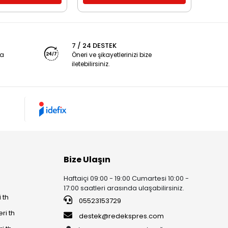
7 / 24 DESTEK
ya
Öneri ve şikayetlerinizi bize
iletebilirsiniz.
Bize Ulaşın
Haftaiçi 09:00 - 19:00 Cumartesi 10:00 -
17:00 saatleri arasında ulaşabilirsiniz.
 th
05523153729
ri th
destek@redekspres.com