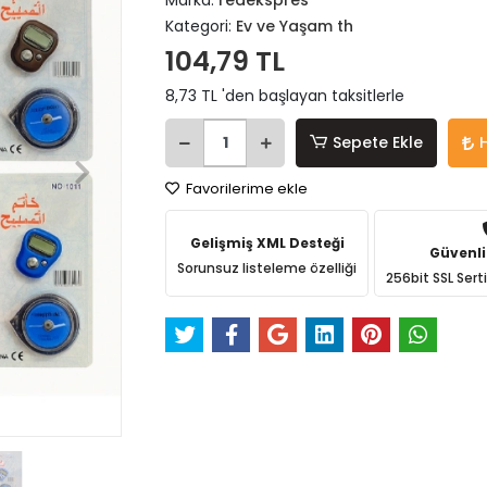
Marka:
redekspres
Kategori:
Ev ve Yaşam th
104,79 TL
8,73 TL 'den başlayan taksitlerle
Sepete Ekle
Favorilerime ekle
Gelişmiş XML Desteği
Güvenli
Sorunsuz listeleme özelliği
256bit SSL Sert