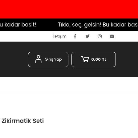
adar basit!
️ Tıkla, seç, gelsin! Bu kadar basit!
İletişim
Giriş Yap
0,00 TL
 Zikirmatik Seti