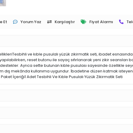
e Et
Yorum Yaz
Karşılaştır
Fiyat Alarmı
Tel
ikleriTesbihli ve kıble pusulalı yüzük zikirmatik seti, ibadet esnasında 
yapılabilirken, reset butonu ile sayaç sıfırlanarak yeni zikir seansları ba
i destekler. Ayrıca sette bulunan kıble pusulası sayesinde özellikle sey
 hem dış mekânda kullanıma uygundur. İbadetine düzen katmak isteyenler
ket İçeriği1 Adet Tesbihli Ve Kıble Pusulalı Yüzük Zikirmatik Seti