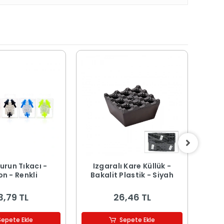
urun Tıkacı -
Izgaralı Kare Küllük -
Buz
on - Renkli
Bakalit Plastik - Siyah
Kapa
3,79 TL
26,46 TL
Sepete Ekle
Sepete Ekle