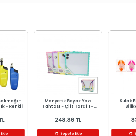
Çakmağı -
Manyetik Beyaz Yazı
Kulak B
ık - Renkli
Tahtası - Çift Taraflı -
Silik
29x29 cm - Renkli Çerçeve
TL
248,86 TL
8
 Ekle
Sepete Ekle