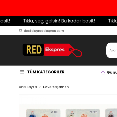
!
️ Tıkla, seç, gelsin! Bu kadar basit!
️ Tıkla, 
destek@redekspres.com
TÜM KATEGORİLER
Günü
Ana Sayfa
Ev ve Yaşam th