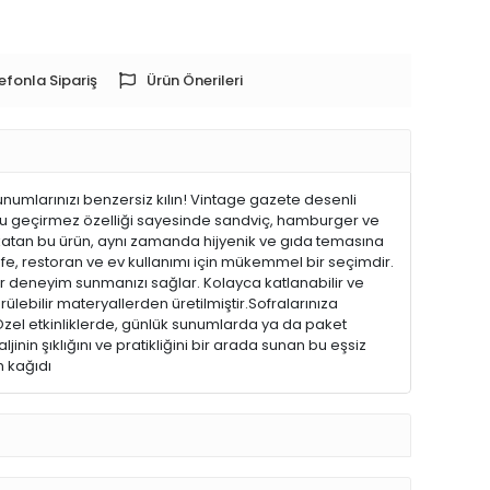
efonla Sipariş
Ürün Önerileri
umlarınızı benzersiz kılın! Vintage gazete desenli
ve su geçirmez özelliği sayesinde sandviç, hamburger ve
a katan bu ürün, aynı zamanda hijyenik ve gıda temasına
e, restoran ve ev kullanımı için mükemmel bir seçimdir.
 bir deneyim sunmanızı sağlar. Kolayca katlanabilir ve
lebilir materyallerden üretilmiştir.Sofralarınıza
. Özel etkinliklerde, günlük sunumlarda ya da paket
nin şıklığını ve pratikliğini bir arada sunan bu eşsiz
m kağıdı