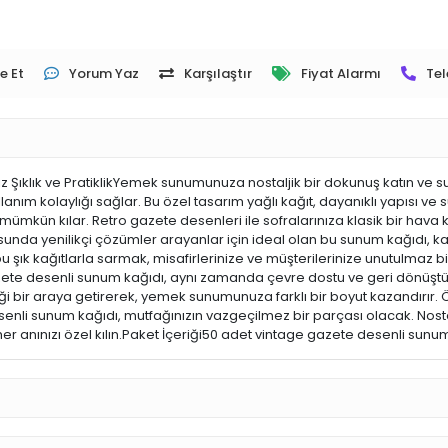
e Et
Yorum Yaz
Karşılaştır
Fiyat Alarmı
Tel
klık ve PratiklikYemek sunumunuza nostaljik bir dokunuş katın ve sun
lanım kolaylığı sağlar. Bu özel tasarım yağlı kağıt, dayanıklı yapısı 
 mümkün kılar. Retro gazete desenleri ile sofralarınıza klasik bir hav
a yenilikçi çözümler arayanlar için ideal olan bu sunum kağıdı, kaf
i bu şık kağıtlarla sarmak, misafirlerinize ve müşterilerinize unutulmaz
gazete desenli sunum kağıdı, aynı zamanda çevre dostu ve geri dönüştürü
lliği bir araya getirerek, yemek sunumunuza farklı bir boyut kazandırır
enli sunum kağıdı, mutfağınızın vazgeçilmez bir parçası olacak. Nostalji
her anınızı özel kılın.Paket İçeriği50 adet vintage gazete desenli sunu