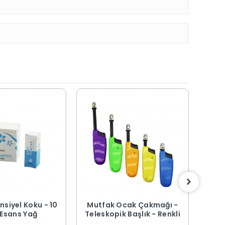
nsiyel Koku - 10
Mutfak Ocak Çakmağı -
Ma
 Esans Yağ
Teleskopik Başlık - Renkli
Tah
29x2