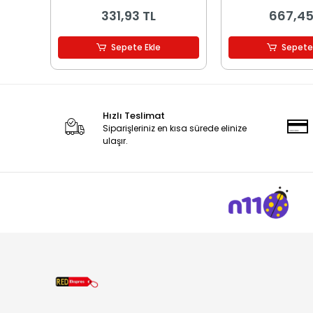
Işıklı
331,93 TL
667,45
Sepete Ekle
Sepete
Hızlı Teslimat
Siparişleriniz en kısa sürede elinize
ulaşır.