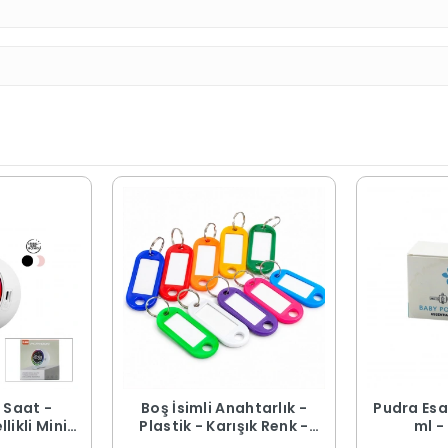
r Saat -
Boş İsimli Anahtarlık -
Pudra Esa
likli Mini
Plastik - Karışık Renk -
ml -
 Şarjlı -
Kişiselleştirilebilir