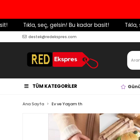
️ Tıkla, seç, gelsin! Bu kadar basit!
️ Tıkla, s
destek@redekspres.com
TÜM KATEGORİLER
Günü
Ana Sayfa
Ev ve Yaşam th