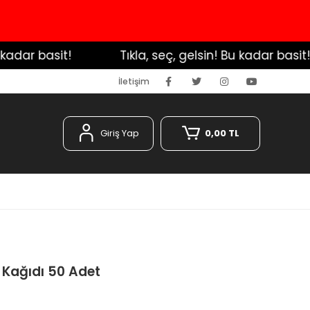
adar basit!
️ Tıkla, seç, gelsin! Bu kadar basit!
İletişim
Giriş Yap
0,00 TL
 Kağıdı 50 Adet