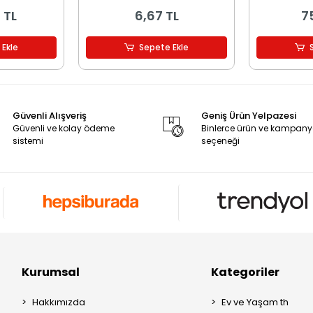
 TL
6,67 TL
7
 Ekle
Sepete Ekle
Güvenli Alışveriş
Geniş Ürün Yelpazesi
Güvenli ve kolay ödeme
Binlerce ürün ve kampan
sistemi
seçeneği
Kurumsal
Kategoriler
Hakkımızda
Ev ve Yaşam th