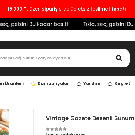
15.000 TL üzeri siparişlerde ücretsiz teslimat fırsatı!
eç, gelsin! Bu kadar basit!
️ Tıkla, seç, gelsin! Bu k
n Ürünleri
Kampanyalar
Yardım
Keşfet
Vintage Gazete Desenli Sunum