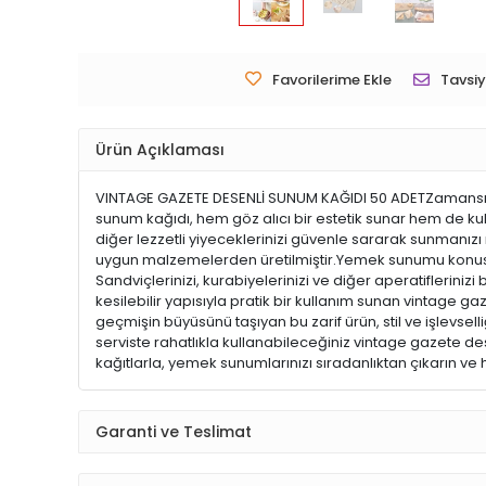
Favorilerime Ekle
Tavsiy
Ürün Açıklaması
VINTAGE GAZETE DESENLİ SUNUM KAĞIDI 50 ADETZamansız Şı
sunum kağıdı, hem göz alıcı bir estetik sunar hem de kul
diğer lezzetli yiyeceklerinizi güvenle sararak sunmanızı
uygun malzemelerden üretilmiştir.Yemek sunumu konusund
Sandviçlerinizi, kurabiyelerinizi ve diğer aperatifleriniz
kesilebilir yapısıyla pratik bir kullanım sunan vintage 
geçmişin büyüsünü taşıyan bu zarif ürün, stil ve işlevse
serviste rahatlıkla kullanabileceğiniz vintage gazete des
kağıtlarla, yemek sunumlarınızı sıradanlıktan çıkarın ve 
Garanti ve Teslimat